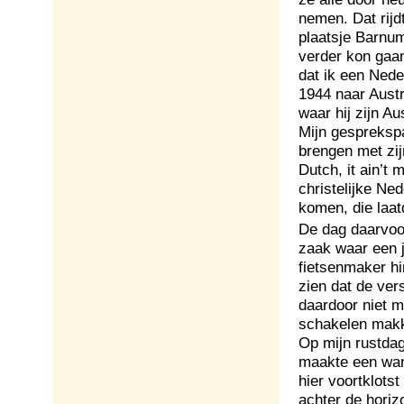
nemen. Dat rijdt
plaatsje Barnu
verder kon gaan
dat ik een Nede
1944 naar Aust
waar hij zijn A
Mijn gespreksp
brengen met zijn
Dutch, it ain’t 
christelijke Ne
komen, die laa
De dag daarvoor
zaak waar een 
fietsenmaker hi
zien dat de ver
daardoor niet m
schakelen makke
Op mijn rustdag
maakte een wand
hier voortklotst
achter de hori