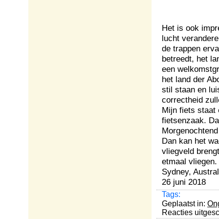
Het is ook impr
lucht verandere
de trappen erva
betreedt, het l
een welkomstgro
het land der Ab
stil staan en lu
correctheid zul
Mijn fiets staa
fietsenzaak. Da
Morgenochtend s
Dan kan het wa
vliegveld breng
etmaal vliegen.
Sydney, Austral
26 juni 2018
Tags:
Geplaatst in:
Ong
Reacties uitges