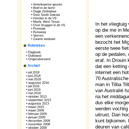
Amerikaanse geuren
Brief in de berm
Dagje Zimbabwe
Door South Dakota
Honden in de VS
Marfa, West Texas
In het vliegtui
Over bruggen in de VS
Promotie
op die me in Me
Runaway
een verkennend
Sterren
Zwarte weduwe
bezocht het Mig
Rubrieken
eerste twee fie
Dagboek
op de pedalen, 
Duitsland
Ongerubriceerd
eraf. In Drouin
dat een ketting
Archief
internet een ho
juli 2018
juni 2018
70 Australische
mei 2018
augustus 2016
man in Tilba Ti
juli 2016
van Australië h
juni 2016
mei 2016
na het middaguu
oktober 2013
september 2013
dus elke morgen
augustus 2013
maart 2010
werden vochtig 
maart 2009
uitrust. Dan ho
februari 2009
januari 2009
kunt bijkomen. H
december 2008
november 2008
deuren van caf
oktober 2008