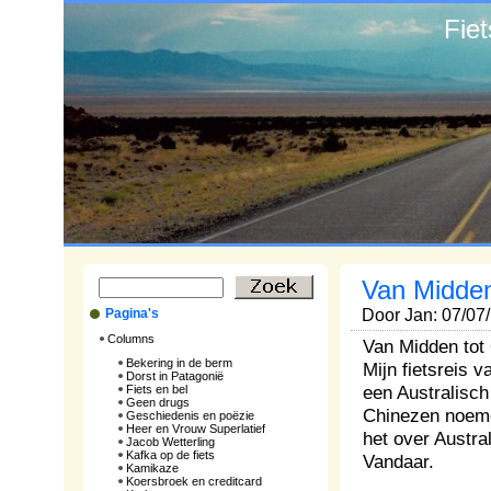
Fie
Van Midden 
Pagina's
Door Jan: 07/07
Columns
Van Midden tot 
Bekering in de berm
Mijn fietsreis 
Dorst in Patagonië
een Australisch
Fiets en bel
Geen drugs
Chinezen noeme
Geschiedenis en poëzie
Heer en Vrouw Superlatief
het over Austr
Jacob Wetterling
Kafka op de fiets
Vandaar.
Kamikaze
Koersbroek en creditcard