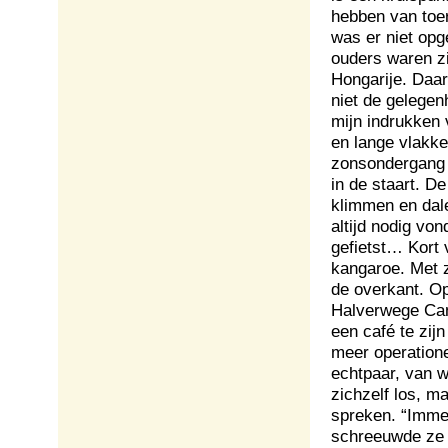
hebben van toe
was er niet opg
ouders waren z
Hongarije. Daar
niet de gelegen
mijn indrukken 
en lange vlakke
zonsondergang b
in de staart. D
klimmen en dale
altijd nodig vo
gefietst… Kort 
kangaroe. Met z
de overkant. Op
Halverwege Can
een café te zijn
meer operatione
echtpaar, van 
zichzelf los, m
spreken. “Imme
schreeuwde ze 