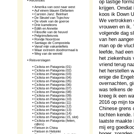
Recensies
op lastige form
krijgen. Omdat 
Amerika van oost naar west
Auf einem blauen Elefanten
koos ik Down U
Carsten Janz: Beinhart
De Sleutel van Tsjechov
We vertrokken 
De vloek van de goeroe
Drie kameleons
vrouwen en ik.
Edith en Annette
volgende dag s
Filosofie van de heuvel
Pelgrimsfietsreis
van hen aangere
Rondje Noordzee
Santiago de Compostela
man op de vluch
Vanaf mijn vakantiefiets
Waar extreem doodnormaal is
leefde, had een
Weg van de wereld
het ziekenhuis 
Reisverslagen
vriend terug naa
Ciclista en Patagonia (01)
het herstellen 
Ciclista en Patagonia (02)
Ciclista en Patagonia (03)
enige die Enge
Ciclista en Patagonia (04)
Ciclista en Patagonia (05)
overnachten, g
Ciclista en Patagonia (06)
Ciclista en Patagonia (07)
was telkens de 
Ciclista en Patagonia (08)
kreeg ik een wa
Ciclista en Patagonia (09)
Ciclista en Patagonia (10)
2016 op mijn t
Ciclista en Patagonia (11)
Ciclista en Patagonia (12)
Chinese grens o
Ciclista en Patagonia (13)
Ciclista en Patagonia (14)
tochten kende.
Ciclista en Patagonia (15, slot)
laatste maakte 
Ciclista en Patagonia (feiten,
cijfers)
mij erg goedkoo
Fietsen in China
Fietsen in Helsinki
hoger, zorgden 