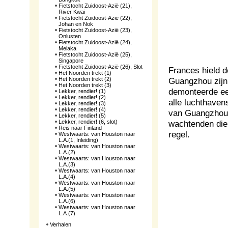
Fietstocht Zuidoost-Azië (21),
River Kwai
Fietstocht Zuidoost-Azië (22),
Johan en Nok
Fietstocht Zuidoost-Azië (23),
Onlusten
Fietstocht Zuidoost-Azië (24),
Melaka
Fietstocht Zuidoost-Azië (25),
Singapore
Fietstocht Zuidoost-Azië (26), Slot
Frances hield d
Het Noorden trekt (1)
Het Noorden trekt (2)
Guangzhou zijn
Het Noorden trekt (3)
demonteerde een
Lekker, rendier! (1)
Lekker, rendier! (2)
alle luchthaven
Lekker, rendier! (3)
Lekker, rendier! (4)
van Guangzhou d
Lekker, rendier! (5)
Lekker, rendier! (6, slot)
wachtenden die 
Reis naar Finland
regel.
Westwaarts: van Houston naar
L.A.(1, Inleiding)
Westwaarts: van Houston naar
L.A.(2)
Westwaarts: van Houston naar
L.A.(3)
Westwaarts: van Houston naar
L.A.(4)
Westwaarts: van Houston naar
L.A.(5)
Westwaarts: van Houston naar
L.A.(6)
Westwaarts: van Houston naar
L.A.(7)
Verhalen