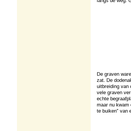
langs de weg. G
De graven waren
zat. De dodena
uitbreiding va
vele graven ver
echte begraafpl
maar nu kwam er
te buiken” van 