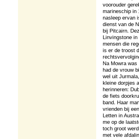
voorouder gere
marineschip in
nasleep ervan i
dienst van de N
bij Pitcairn. D
Linvingstone in
mensen die reg
is er de troost
rechtsvervolgin
Na Mowra was h
had de vrouw bi
wel uit Jurmala
kleine dorpjes 
herinneren: Dub
de fiets doorkr
band. Haar man
vrienden bij een
Letten in Austr
me op de laatst
toch groot wer
met vele afdali