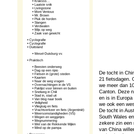
Kraksss…
Laatste snik
Livingstone
Mont Ventoux
Mr. Brown
Pluk de horden
Slangen
Verdwalen
Wijs op weg
Zaak van gewicht
Cyclografie
Cyclografie
Duitsland
Wesel-Duisburg vv.
Praktisch
Beesten onderweg
Dag op een ripio
De tocht in Ch
Fietsen in (grote) steden
Kaarten
21 fietsdagen. 
Naar de weg vragen
we meer dan 10
Overnachtingen in de VS
Paklijst voor binnen en buiten
Canton. Deze n
Snelweg in Chili
Stad in, stad uit
en is in Europa
Van blog naar boek
Veiligheid
we ook een west
Vliegtuig en fiets
De tocht in Aus
Vrachtverkeer en fiets (Argentinië)
Weersomstandigheden (VS)
South Wales en 
Wegen en weggetjes
Wegnummering
zekere zin een 
Wet van de Rekkende Mijlen
Wind op de pampa
van China wille