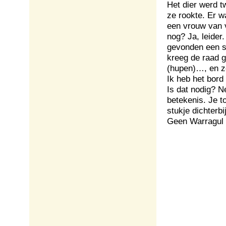
Het dier werd t
ze rookte. Er w
een vrouw van 
nog? Ja, leider
gevonden een st
kreeg de raad g
(hupen)…, en z
Ik heb het bord
Is dat nodig? N
betekenis. Je t
stukje dichterb
Geen Warragul