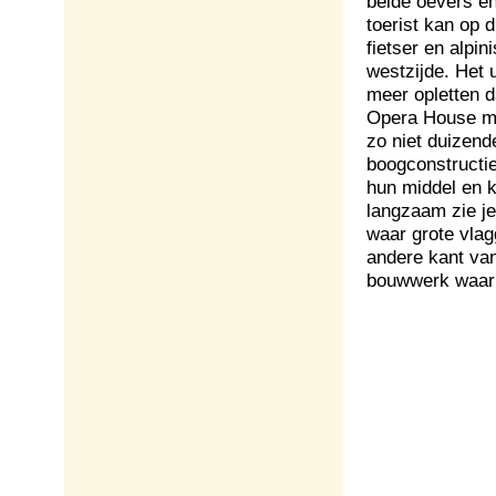
beide oevers en
toerist kan op 
fietser en alpin
westzijde. Het u
meer opletten d
Opera House met
zo niet duizend
boogconstructie
hun middel en k
langzaam zie je
waar grote vla
andere kant va
bouwwerk waar 