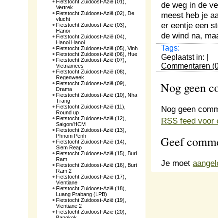
Fietstocht Zuidoost-Azië (01),
de weg in de ver
Vertrek
Fietstocht Zuidoost-Azië (02), De
meest heb je aa
vlucht
er eentje een s
Fietstocht Zuidoost-Azië (03),
Hanoi
de wind na, maa
Fietstocht Zuidoost-Azië (04),
Hanoi Hanoi
Tags:
Fietstocht Zuidoost-Azië (05), Vinh
Fietstocht Zuidoost-Azië (06), Hue
Geplaatst in: |
Fietstocht Zuidoost-Azië (07),
Commentaren (0
Vietnamees
Fietstocht Zuidoost-Azië (08),
Regenweek
Nog geen 
Fietstocht Zuidoost-Azië (09),
Drama
Fietstocht Zuidoost-Azië (10), Nha
Trang
Fietstocht Zuidoost-Azië (11),
Nog geen comm
Round up
Fietstocht Zuidoost-Azië (12),
RSS
feed voor 
Saigon/HCM
Fietstocht Zuidoost-Azië (13),
Phnom Penh
Geef comme
Fietstocht Zuidoost-Azië (14),
Siem Reap
Fietstocht Zuidoost-Azië (15), Buri
Ram
Je moet
aangel
Fietstocht Zuidoost-Azië (16), Buri
Ram 2
Fietstocht Zuidoost-Azië (17),
Vientiane
Fietstocht Zuidoost-Azië (18),
Luang Prabang (LPB)
Fietstocht Zuidoost-Azië (19),
Vientiane 2
Fietstocht Zuidoost-Azië (20),
Bangkok