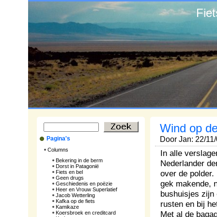
Fie
Wind op d
Pagina's
Door Jan: 22/11
Columns
In alle verslage
Bekering in de berm
Nederlander den
Dorst in Patagonië
over de polder.
Fiets en bel
Geen drugs
gek makende, ni
Geschiedenis en poëzie
Heer en Vrouw Superlatief
bushuisjes zijn
Jacob Wetterling
Kafka op de fiets
rusten en bij he
Kamikaze
Met al de bagag
Koersbroek en creditcard