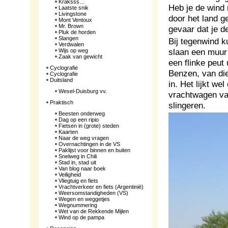
Kraksss…
Heb je de wind
Laatste snik
Livingstone
door het land g
Mont Ventoux
Mr. Brown
gevaar dat je 
Pluk de horden
Slangen
Bij tegenwind k
Verdwalen
slaan een muur 
Wijs op weg
Zaak van gewicht
een flinke peut 
Cyclografie
Benzen, van di
Cyclografie
Duitsland
in. Het lijkt w
Wesel-Duisburg vv.
vrachtwagen van
Praktisch
slingeren.
Beesten onderweg
Dag op een ripio
Fietsen in (grote) steden
Kaarten
Naar de weg vragen
Overnachtingen in de VS
Paklijst voor binnen en buiten
Snelweg in Chili
Stad in, stad uit
Van blog naar boek
Veiligheid
Vliegtuig en fiets
Vrachtverkeer en fiets (Argentinië)
Weersomstandigheden (VS)
Wegen en weggetjes
Wegnummering
Wet van de Rekkende Mijlen
Wind op de pampa