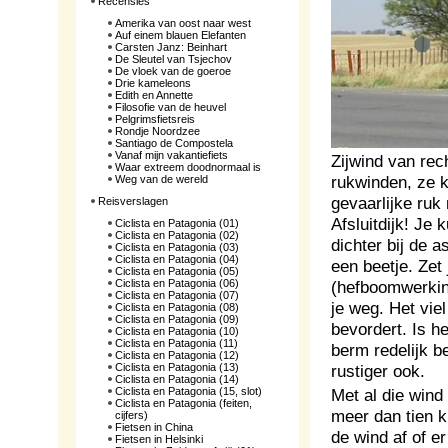
Recensies
Amerika van oost naar west
Auf einem blauen Elefanten
Carsten Janz: Beinhart
De Sleutel van Tsjechov
De vloek van de goeroe
Drie kameleons
Edith en Annette
Filosofie van de heuvel
Pelgrimsfietsreis
Rondje Noordzee
Santiago de Compostela
Vanaf mijn vakantiefiets
Zijwind van rec
Waar extreem doodnormaal is
rukwinden, ze k
Weg van de wereld
gevaarlijke ruk
Reisverslagen
Afsluitdijk! Je 
Ciclista en Patagonia (01)
Ciclista en Patagonia (02)
dichter bij de a
Ciclista en Patagonia (03)
Ciclista en Patagonia (04)
een beetje. Zet 
Ciclista en Patagonia (05)
Ciclista en Patagonia (06)
(hefboomwerking
Ciclista en Patagonia (07)
je weg. Het viel
Ciclista en Patagonia (08)
Ciclista en Patagonia (09)
bevordert. Is he
Ciclista en Patagonia (10)
Ciclista en Patagonia (11)
berm redelijk be
Ciclista en Patagonia (12)
Ciclista en Patagonia (13)
rustiger ook.
Ciclista en Patagonia (14)
Ciclista en Patagonia (15, slot)
Met al die wind
Ciclista en Patagonia (feiten,
meer dan tien k
cijfers)
Fietsen in China
de wind af of e
Fietsen in Helsinki