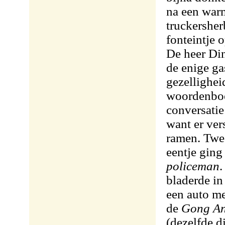
na een warm
truckersher
fonteintje o
De heer Din
de enige ga
gezellighei
woordenboe
conversatie
want er ver
ramen. Twe
eentje ging
policeman
.
bladerde in
een auto me
de
Gong A
(dezelfde d