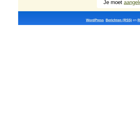
Je moet
aangel
WordPress
Berichten (RSS)
en
R