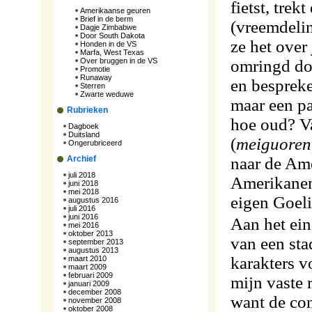
fietst, trek
Amerikaanse geuren
Brief in de berm
(vreemdelin
Dagje Zimbabwe
Door South Dakota
ze het over
Honden in de VS
Marfa, West Texas
Over bruggen in de VS
omringd do
Promotie
Runaway
en bespreke
Sterren
Zwarte weduwe
maar een p
Rubrieken
hoe oud? V
Dagboek
Duitsland
(
meiguoren
Ongerubriceerd
Archief
naar de Am
juli 2018
Amerikanen
juni 2018
mei 2018
eigen Goeli
augustus 2016
juli 2016
juni 2016
Aan het ein
mei 2016
oktober 2013
van een sta
september 2013
augustus 2013
karakters 
maart 2010
maart 2009
februari 2009
mijn vaste r
januari 2009
december 2008
want de con
november 2008
oktober 2008