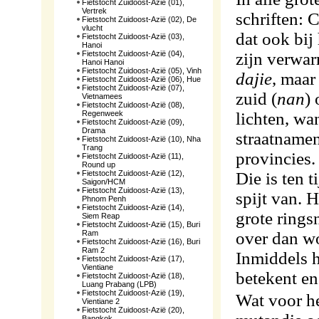
Fietstocht Zuidoost-Azië (01),
Vertrek
schriften: 
Fietstocht Zuidoost-Azië (02), De
vlucht
dat ook bij
Fietstocht Zuidoost-Azië (03),
Hanoi
Fietstocht Zuidoost-Azië (04),
zijn verwar
Hanoi Hanoi
Fietstocht Zuidoost-Azië (05), Vinh
dajie
, maar
Fietstocht Zuidoost-Azië (06), Hue
Fietstocht Zuidoost-Azië (07),
zuid (
nan
) 
Vietnamees
Fietstocht Zuidoost-Azië (08),
Regenweek
lichten, wan
Fietstocht Zuidoost-Azië (09),
Drama
straatnamen
Fietstocht Zuidoost-Azië (10), Nha
Trang
provincies
Fietstocht Zuidoost-Azië (11),
Round up
Fietstocht Zuidoost-Azië (12),
Die is ten 
Saigon/HCM
Fietstocht Zuidoost-Azië (13),
spijt van. H
Phnom Penh
Fietstocht Zuidoost-Azië (14),
grote rings
Siem Reap
Fietstocht Zuidoost-Azië (15), Buri
Ram
over dan w
Fietstocht Zuidoost-Azië (16), Buri
Ram 2
Inmiddels h
Fietstocht Zuidoost-Azië (17),
Vientiane
betekent en
Fietstocht Zuidoost-Azië (18),
Luang Prabang (LPB)
Fietstocht Zuidoost-Azië (19),
Wat voor he
Vientiane 2
Fietstocht Zuidoost-Azië (20),
Bangkok