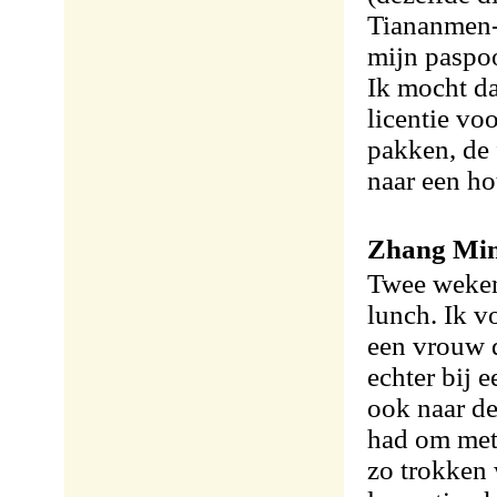
Tiananmen-
mijn paspoo
Ik mocht da
licentie vo
pakken, de 
naar een ho
Zhang Mi
Twee weken 
lunch. Ik 
een vrouw d
echter bij e
ook naar de
had om met 
zo trokken 