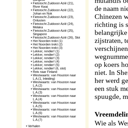
mutandis o
Fietstocht Zuidoost-Azië (21),
de naam nie
River Kwai
Fietstocht Zuidoost-Azië (22),
Johan en Nok
Chinezen wo
Fietstocht Zuidoost-Azië (23),
Onlusten
richting is
Fietstocht Zuidoost-Azië (24),
Melaka
belangrijk
Fietstocht Zuidoost-Azië (25),
Singapore
Fietstocht Zuidoost-Azië (26), Slot
zijstraten,
Het Noorden trekt (1)
Het Noorden trekt (2)
verschijnen
Het Noorden trekt (3)
Lekker, rendier! (1)
wegnummers
Lekker, rendier! (2)
Lekker, rendier! (3)
Lekker, rendier! (4)
op koers h
Lekker, rendier! (5)
Lekker, rendier! (6, slot)
niet. In Sh
Reis naar Finland
Westwaarts: van Houston naar
her werd ge
L.A.(1, Inleiding)
Westwaarts: van Houston naar
L.A.(2)
een stuk me
Westwaarts: van Houston naar
L.A.(3)
spuugde, ma
Westwaarts: van Houston naar
L.A.(4)
Westwaarts: van Houston naar
L.A.(5)
Westwaarts: van Houston naar
Vreemdeli
L.A.(6)
Westwaarts: van Houston naar
L.A.(7)
Wie als Wes
Verhalen