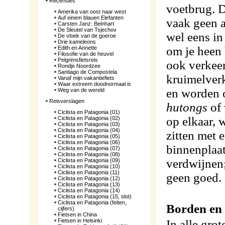
Recensies
voetbrug. D
Amerika van oost naar west
Auf einem blauen Elefanten
vaak geen a
Carsten Janz: Beinhart
De Sleutel van Tsjechov
wel eens in
De vloek van de goeroe
Drie kameleons
om je heen b
Edith en Annette
Filosofie van de heuvel
Pelgrimsfietsreis
ook verkeer
Rondje Noordzee
Santiago de Compostela
kruimelver
Vanaf mijn vakantiefiets
Waar extreem doodnormaal is
en worden o
Weg van de wereld
Reisverslagen
hutongs
of 
Ciclista en Patagonia (01)
op elkaar, 
Ciclista en Patagonia (02)
Ciclista en Patagonia (03)
Ciclista en Patagonia (04)
zitten met 
Ciclista en Patagonia (05)
Ciclista en Patagonia (06)
binnenplaat
Ciclista en Patagonia (07)
Ciclista en Patagonia (08)
verdwijnen
Ciclista en Patagonia (09)
Ciclista en Patagonia (10)
Ciclista en Patagonia (11)
geen goed.
Ciclista en Patagonia (12)
Ciclista en Patagonia (13)
Ciclista en Patagonia (14)
Ciclista en Patagonia (15, slot)
Ciclista en Patagonia (feiten,
Borden en 
cijfers)
Fietsen in China
Fietsen in Helsinki
In alle gro