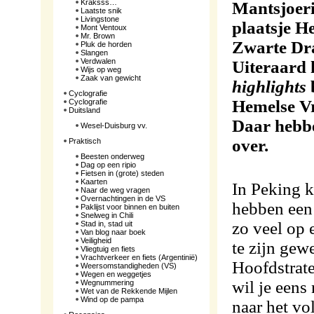
Kraksss…
Mantsjoeri
Laatste snik
Livingstone
plaatsje H
Mont Ventoux
Mr. Brown
Zwarte Dra
Pluk de horden
Slangen
Verdwalen
Uiteraard h
Wijs op weg
Zaak van gewicht
highlights
Cyclografie
Hemelse Vr
Cyclografie
Duitsland
Daar hebbe
Wesel-Duisburg vv.
over.
Praktisch
Beesten onderweg
Dag op een ripio
Fietsen in (grote) steden
Kaarten
In Peking ku
Naar de weg vragen
Overnachtingen in de VS
hebben een 
Paklijst voor binnen en buiten
Snelweg in Chili
zo veel op 
Stad in, stad uit
Van blog naar boek
Veiligheid
te zijn gew
Vliegtuig en fiets
Vrachtverkeer en fiets (Argentinië)
Hoofdstrat
Weersomstandigheden (VS)
Wegen en weggetjes
wil je eens
Wegnummering
Wet van de Rekkende Mijlen
Wind op de pampa
naar het vo