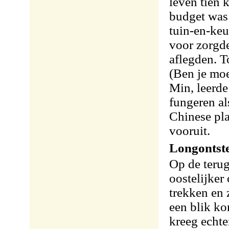
leven tien 
budget was 
tuin-en-keu
voor zorgd
aflegden. T
(Ben je moe
Min, leerd
fungeren al
Chinese pla
vooruit.
Longontst
Op de terug
oostelijker
trekken en 
een blik ko
kreeg echte