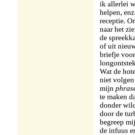
ik allerlei
helpen, enz
receptie. O
naar het zi
de spreekka
of uit nieu
briefje voo
longontste
Wat de hot
niet volgen
mijn
phras
te maken da
donder wild
door de turb
begreep mi
de infuus e