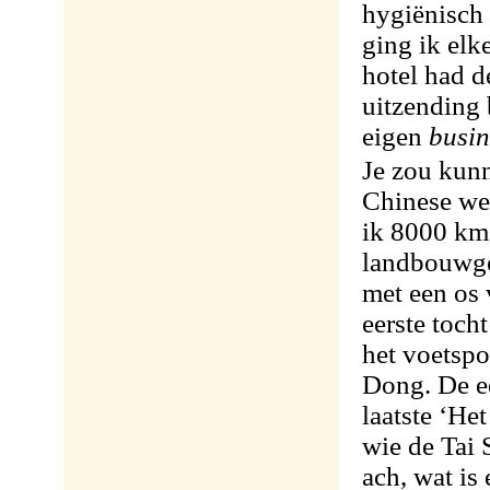
hygiënisch 
ging ik elk
hotel had d
uitzending 
eigen
busin
Je zou kunn
Chinese we
ik 8000 km 
landbouwgeb
met een os 
eerste toch
het voetspo
Dong. De ee
laatste ‘He
wie de Tai
ach, wat is