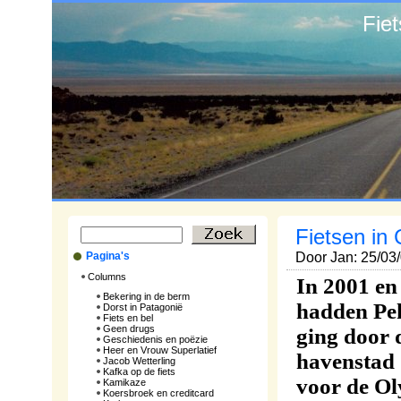
Fie
Fietsen in 
Pagina's
Door Jan: 25/03
Columns
In 2001 en 
Bekering in de berm
hadden Pek
Dorst in Patagonië
Fiets en bel
Geen drugs
ging door 
Geschiedenis en poëzie
Heer en Vrouw Superlatief
havenstad 
Jacob Wetterling
Kafka op de fiets
voor de Ol
Kamikaze
Koersbroek en creditcard