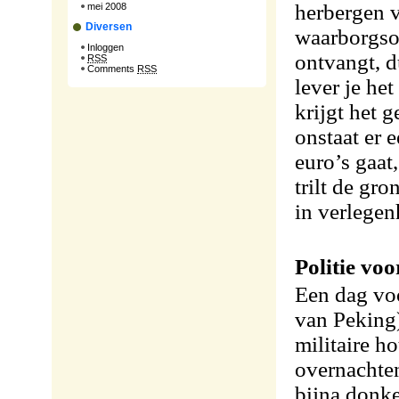
herbergen v
mei 2008
Diversen
waarborgso
Inloggen
ontvangt, d
RSS
Comments
RSS
lever je he
krijgt het g
onstaat er 
euro’s gaat,
trilt de gr
in verlegen
Politie vo
Een dag voo
van Peking
militaire h
overnachten
bijna donke