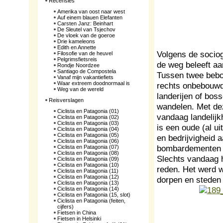
Recensies
Amerika van oost naar west
Auf einem blauen Elefanten
Carsten Janz: Beinhart
De Sleutel van Tsjechov
De vloek van de goeroe
Drie kameleons
Edith en Annette
Volgens de socioge
Filosofie van de heuvel
Pelgrimsfietsreis
de weg beleeft aa
Rondje Noordzee
Santiago de Compostela
Tussen twee bebo
Vanaf mijn vakantiefiets
Waar extreem doodnormaal is
rechts onbebouwd
Weg van de wereld
landerijen of bos
Reisverslagen
wandelen. Met de
Ciclista en Patagonia (01)
vandaag landelijk
Ciclista en Patagonia (02)
Ciclista en Patagonia (03)
is een oude (al u
Ciclista en Patagonia (04)
Ciclista en Patagonia (05)
en bedrijvigheid
Ciclista en Patagonia (06)
bombardementen n
Ciclista en Patagonia (07)
Ciclista en Patagonia (08)
Slechts vandaag 
Ciclista en Patagonia (09)
Ciclista en Patagonia (10)
reden. Het werd w
Ciclista en Patagonia (11)
Ciclista en Patagonia (12)
dorpen en steden 
Ciclista en Patagonia (13)
Ciclista en Patagonia (14)
Ciclista en Patagonia (15, slot)
Ciclista en Patagonia (feiten,
cijfers)
Fietsen in China
Fietsen in Helsinki