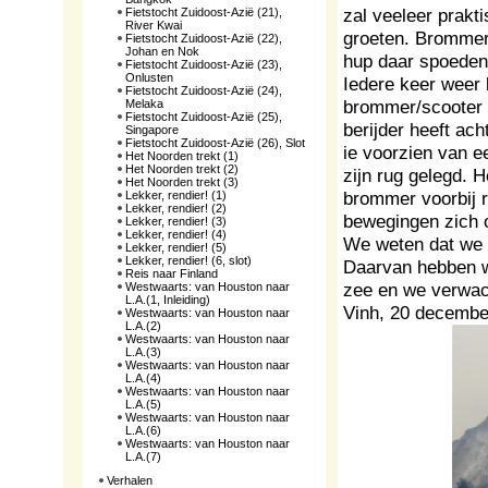
zal veeleer prakt
Fietstocht Zuidoost-Azië (21),
River Kwai
groeten. Brommer
Fietstocht Zuidoost-Azië (22),
Johan en Nok
hup daar spoeden
Fietstocht Zuidoost-Azië (23),
Onlusten
Iedere keer weer 
Fietstocht Zuidoost-Azië (24),
brommer/scooter 
Melaka
Fietstocht Zuidoost-Azië (25),
berijder heeft ach
Singapore
Fietstocht Zuidoost-Azië (26), Slot
ie voorzien van e
Het Noorden trekt (1)
Het Noorden trekt (2)
zijn rug gelegd. 
Het Noorden trekt (3)
brommer voorbij r
Lekker, rendier! (1)
Lekker, rendier! (2)
bewegingen zich o
Lekker, rendier! (3)
Lekker, rendier! (4)
We weten dat we la
Lekker, rendier! (5)
Lekker, rendier! (6, slot)
Daarvan hebben we
Reis naar Finland
zee en we verwac
Westwaarts: van Houston naar
L.A.(1, Inleiding)
Vinh, 20 decembe
Westwaarts: van Houston naar
L.A.(2)
Westwaarts: van Houston naar
L.A.(3)
Westwaarts: van Houston naar
L.A.(4)
Westwaarts: van Houston naar
L.A.(5)
Westwaarts: van Houston naar
L.A.(6)
Westwaarts: van Houston naar
L.A.(7)
Verhalen