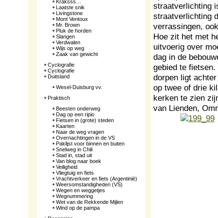
Kraksss…
straatverlichting 
Laatste snik
Livingstone
straatverlichting
Mont Ventoux
verrassingen, ook
Mr. Brown
Pluk de horden
Hoe zit het met h
Slangen
Verdwalen
uitvoerig over moe
Wijs op weg
Zaak van gewicht
dag in de bebouwd
Cyclografie
gebied te fietsen.
Cyclografie
dorpen ligt achter
Duitsland
op twee of drie ki
Wesel-Duisburg vv.
kerken te zien zi
Praktisch
van Lienden, Omm
Beesten onderweg
Dag op een ripio
Fietsen in (grote) steden
Kaarten
Naar de weg vragen
Overnachtingen in de VS
Paklijst voor binnen en buiten
Snelweg in Chili
Stad in, stad uit
Van blog naar boek
Veiligheid
Vliegtuig en fiets
Vrachtverkeer en fiets (Argentinië)
Weersomstandigheden (VS)
Wegen en weggetjes
Wegnummering
Wet van de Rekkende Mijlen
Wind op de pampa