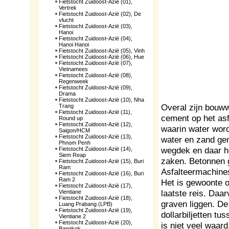
Fietstocht Zuidoost-Azië (01),
Vertrek
Fietstocht Zuidoost-Azië (02), De
vlucht
Fietstocht Zuidoost-Azië (03),
Hanoi
Fietstocht Zuidoost-Azië (04),
Hanoi Hanoi
Fietstocht Zuidoost-Azië (05), Vinh
Fietstocht Zuidoost-Azië (06), Hue
Fietstocht Zuidoost-Azië (07),
Vietnamees
Fietstocht Zuidoost-Azië (08),
Regenweek
Fietstocht Zuidoost-Azië (09),
Drama
Fietstocht Zuidoost-Azië (10), Nha
Overal zijn bouw
Trang
Fietstocht Zuidoost-Azië (11),
cement op het asf
Round up
Fietstocht Zuidoost-Azië (12),
waarin water word
Saigon/HCM
Fietstocht Zuidoost-Azië (13),
water en zand gem
Phnom Penh
wegdek en daar ho
Fietstocht Zuidoost-Azië (14),
Siem Reap
zaken. Betonnen 
Fietstocht Zuidoost-Azië (15), Buri
Ram
Asfalteermachines
Fietstocht Zuidoost-Azië (16), Buri
Ram 2
Het is gewoonte 
Fietstocht Zuidoost-Azië (17),
laatste reis. Daarv
Vientiane
Fietstocht Zuidoost-Azië (18),
graven liggen. De
Luang Prabang (LPB)
Fietstocht Zuidoost-Azië (19),
dollarbiljetten t
Vientiane 2
Fietstocht Zuidoost-Azië (20),
is niet veel waar
Bangkok