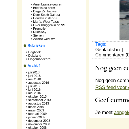
Amerikaanse geuren
Brief in de berm
Dagje Zimbabwe
Door South Dakota
Honden in de VS
Marfa, West Texas
Over bruggen in de VS
Promotie
Runaway
Sterren
Zwarte weduwe
Tags:
Rubrieken
Geplaatst in: |
Dagboek
Commentaren (0
Duitsland
Ongerubriceerd
Nog geen 
Archief
juli 2018
juni 2018
Nog geen comm
mei 2018
augustus 2016
RSS
feed voor 
juli 2016
juni 2016
mei 2016
Geef comme
oktober 2013
september 2013
augustus 2013
maart 2010
maart 2009
Je moet
aangel
februari 2009
januari 2009
december 2008
november 2008
oktober 2008