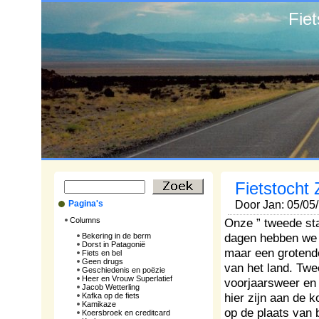
Fie
Fietstocht 
Pagina's
Door Jan: 05/05
Columns
Onze ” tweede sta
dagen hebben we 
Bekering in de berm
Dorst in Patagonië
maar een grotende
Fiets en bel
Geen drugs
van het land. Tw
Geschiedenis en poëzie
Heer en Vrouw Superlatief
voorjaarsweer en 
Jacob Wetterling
hier zijn aan de k
Kafka op de fiets
Kamikaze
op de plaats van b
Koersbroek en creditcard