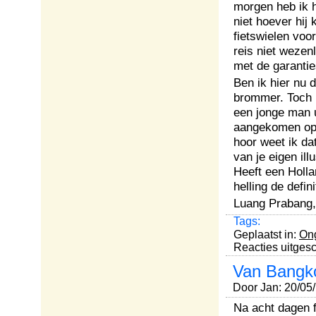
morgen heb ik h
niet hoever hij
fietswielen voo
reis niet wezen
met de garanti
Ben ik hier nu 
brommer. Toch b
een jonge man u
aangekomen op d
hoor weet ik dat
van je eigen ill
Heeft een Holla
helling de defin
Luang Prabang,
Tags:
Geplaatst in:
Ong
Reacties uitges
Van Bangko
Door Jan: 20/05
Na acht dagen f