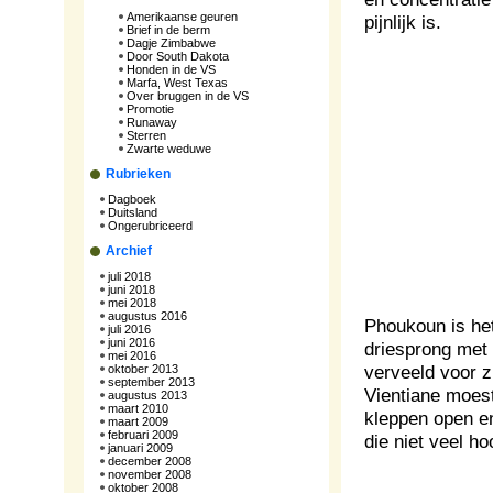
Amerikaanse geuren
pijnlijk is.
Brief in de berm
Dagje Zimbabwe
Door South Dakota
Honden in de VS
Marfa, West Texas
Over bruggen in de VS
Promotie
Runaway
Sterren
Zwarte weduwe
Rubrieken
Dagboek
Duitsland
Ongerubriceerd
Archief
juli 2018
juni 2018
mei 2018
augustus 2016
Phoukoun is het
juli 2016
juni 2016
driesprong met 
mei 2016
verveeld voor z
oktober 2013
september 2013
Vientiane moes
augustus 2013
maart 2010
kleppen open e
maart 2009
februari 2009
die niet veel ho
januari 2009
december 2008
november 2008
oktober 2008