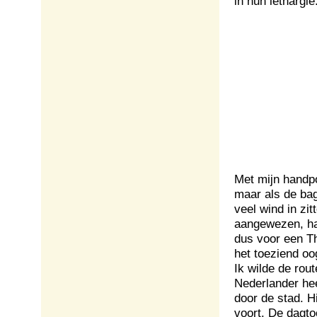
in hun lethargie
Met mijn handpo
maar als de ba
veel wind in zi
aangewezen, had
dus voor een Th
het toeziend o
Ik wilde de rou
Nederlander he
door de stad. Hi
voort. De dagto