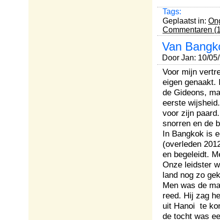
Tags:
Geplaatst in:
Ong
Commentaren (1
Van Bangko
Door Jan: 10/05
Voor mijn vertr
eigen genaakt. 
de Gideons, ma
eerste wijsheid
voor zijn paard
snorren en de 
In Bangkok is 
(overleden 2012
en begeleidt. M
Onze leidster w
land nog zo ge
Men was de man
reed. Hij zag h
uit Hanoi te ko
de tocht was ee