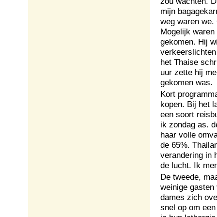
zou wachten. Da
mijn bagagekarre
weg waren we. O
Mogelijk waren 
gekomen. Hij wi
verkeerslichten 
het Thaise schri
uur zette hij me
gekomen was.
Kort programma 
kopen. Bij het l
een soort reisb
ik zondag as. d
haar volle omva
de 65%. Thailan
verandering in 
de lucht. Ik mer
De tweede, maar
weinige gasten 
dames zich ove
snel op om een