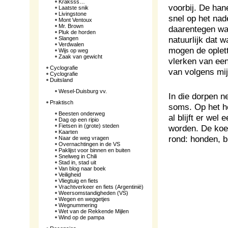
Kraksss…
voorbij. De han
Laatste snik
Livingstone
snel op het nad
Mont Ventoux
Mr. Brown
daarentegen wa
Pluk de horden
natuurlijk dat w
Slangen
Verdwalen
mogen de oplett
Wijs op weg
Zaak van gewicht
vlerken van een
Cyclografie
van volgens mij
Cyclografie
Duitsland
Wesel-Duisburg vv.
In die dorpen n
Praktisch
soms. Op het h
Beesten onderweg
al blijft er we
Dag op een ripio
Fietsen in (grote) steden
worden. De koe 
Kaarten
rond: honden, b
Naar de weg vragen
Overnachtingen in de VS
Paklijst voor binnen en buiten
Snelweg in Chili
Stad in, stad uit
Van blog naar boek
Veiligheid
Vliegtuig en fiets
Vrachtverkeer en fiets (Argentinië)
Weersomstandigheden (VS)
Wegen en weggetjes
Wegnummering
Wet van de Rekkende Mijlen
Wind op de pampa