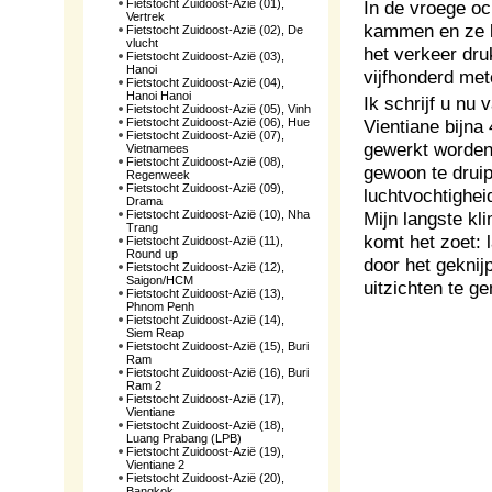
Fietstocht Zuidoost-Azië (01),
In de vroege oc
Vertrek
kammen en ze la
Fietstocht Zuidoost-Azië (02), De
vlucht
het verkeer dru
Fietstocht Zuidoost-Azië (03),
Hanoi
vijfhonderd meter
Fietstocht Zuidoost-Azië (04),
Hanoi Hanoi
Ik schrijf u nu
Fietstocht Zuidoost-Azië (05), Vinh
Fietstocht Zuidoost-Azië (06), Hue
Vientiane bijna 
Fietstocht Zuidoost-Azië (07),
gewerkt worden 
Vietnamees
Fietstocht Zuidoost-Azië (08),
gewoon te drui
Regenweek
Fietstocht Zuidoost-Azië (09),
luchtvochtigheid
Drama
Fietstocht Zuidoost-Azië (10), Nha
Mijn langste kl
Trang
komt het zoet: 
Fietstocht Zuidoost-Azië (11),
Round up
door het geknij
Fietstocht Zuidoost-Azië (12),
Saigon/HCM
uitzichten te ge
Fietstocht Zuidoost-Azië (13),
Phnom Penh
Fietstocht Zuidoost-Azië (14),
Siem Reap
Fietstocht Zuidoost-Azië (15), Buri
Ram
Fietstocht Zuidoost-Azië (16), Buri
Ram 2
Fietstocht Zuidoost-Azië (17),
Vientiane
Fietstocht Zuidoost-Azië (18),
Luang Prabang (LPB)
Fietstocht Zuidoost-Azië (19),
Vientiane 2
Fietstocht Zuidoost-Azië (20),
Bangkok