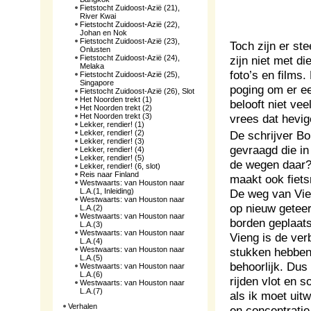
Fietstocht Zuidoost-Azië (21),
River Kwai
Fietstocht Zuidoost-Azië (22),
Johan en Nok
Fietstocht Zuidoost-Azië (23),
Toch zijn er st
Onlusten
Fietstocht Zuidoost-Azië (24),
zijn niet met d
Melaka
foto’s en films
Fietstocht Zuidoost-Azië (25),
Singapore
poging om er e
Fietstocht Zuidoost-Azië (26), Slot
Het Noorden trekt (1)
belooft niet ve
Het Noorden trekt (2)
Het Noorden trekt (3)
vrees dat hevig
Lekker, rendier! (1)
Lekker, rendier! (2)
De schrijver Bo
Lekker, rendier! (3)
gevraagd die in
Lekker, rendier! (4)
Lekker, rendier! (5)
de wegen daar?
Lekker, rendier! (6, slot)
Reis naar Finland
maakt ook fiets
Westwaarts: van Houston naar
L.A.(1, Inleiding)
De weg van Vie
Westwaarts: van Houston naar
op nieuw geteer
L.A.(2)
Westwaarts: van Houston naar
borden geplaats
L.A.(3)
Westwaarts: van Houston naar
Vieng is de ver
L.A.(4)
Westwaarts: van Houston naar
stukken hebben 
L.A.(5)
behoorlijk. Dus
Westwaarts: van Houston naar
L.A.(6)
rijden vlot en s
Westwaarts: van Houston naar
L.A.(7)
als ik moet uitw
Verhalen
en concentratie 