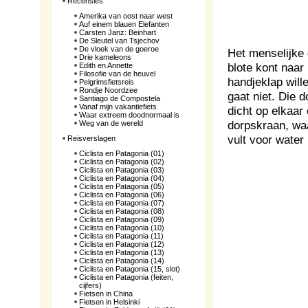
Recensies
Amerika van oost naar west
Auf einem blauen Elefanten
Carsten Janz: Beinhart
De Sleutel van Tsjechov
De vloek van de goeroe
Het menselijke g
Drie kameleons
blote kont naar
Edith en Annette
Filosofie van de heuvel
handjeklap will
Pelgrimsfietsreis
Rondje Noordzee
gaat niet. Die 
Santiago de Compostela
Vanaf mijn vakantiefiets
dicht op elkaar 
Waar extreem doodnormaal is
dorpskraan, waa
Weg van de wereld
vult voor water
Reisverslagen
Ciclista en Patagonia (01)
Ciclista en Patagonia (02)
Ciclista en Patagonia (03)
Ciclista en Patagonia (04)
Ciclista en Patagonia (05)
Ciclista en Patagonia (06)
Ciclista en Patagonia (07)
Ciclista en Patagonia (08)
Ciclista en Patagonia (09)
Ciclista en Patagonia (10)
Ciclista en Patagonia (11)
Ciclista en Patagonia (12)
Ciclista en Patagonia (13)
Ciclista en Patagonia (14)
Ciclista en Patagonia (15, slot)
Ciclista en Patagonia (feiten,
cijfers)
Fietsen in China
Fietsen in Helsinki