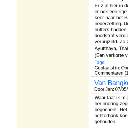
Er zijn hier in
er ook een ritje
keer naar het B
nederzetting. U
hufters hadden 
doodstraf verdi
verbrijzeld. Zo
Ayutthaya, Thai
(Een verkorte v
Tags:
Geplaatst in:
Ong
Commentaren (1
Van Bangko
Door Jan: 07/05
Waar laat ik mi
herinnering zeg
begonnen!” Het
achterbank kon
gehouden.