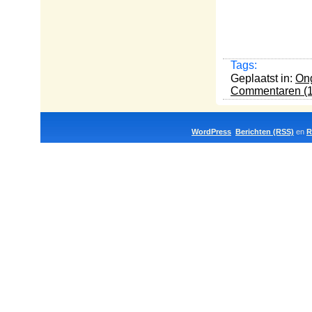
Tags:
Geplaatst in:
Ong
Commentaren (1
WordPress
Berichten (RSS)
en
R