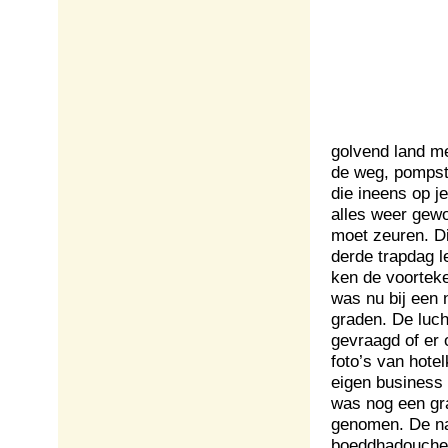
golvend land m
de weg, pompst
die ineens op je
alles weer gewo
moet zeuren. Di
derde trapdag l
ken de voortek
was nu bij een
graden. De luch
gevraagd of er 
foto’s van hote
eigen business
was nog een gra
genomen. De na
boeddhadouche e