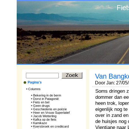
Fie
Van Bangko
Pagina's
Door Jan: 27/05
Columns
Soms dringen zi
Bekering in de berm
dommer dan een
Dorst in Patagonië
heen trok, lope
Fiets en bel
Geen drugs
eigenlijk nog te
Geschiedenis en poëzie
Heer en Vrouw Superlatief
over in zand en 
Jacob Wetterling
Kafka op de fiets
de huisjes nog 
Kamikaze
Vientiane naar
Koersbroek en creditcard