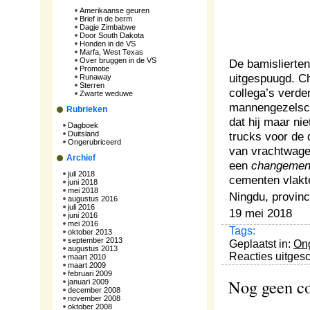
Amerikaanse geuren
Brief in de berm
Dagje Zimbabwe
Door South Dakota
Honden in de VS
Marfa, West Texas
Over bruggen in de VS
De bamislierte
Promotie
uitgespuugd. C
Runaway
Sterren
collega’s verde
Zwarte weduwe
mannengezelsch
Rubrieken
dat hij maar ni
Dagboek
Duitsland
trucks voor de
Ongerubriceerd
van vrachtwagen
Archief
een
changement
juli 2018
cementen vlakte
juni 2018
mei 2018
Ningdu, provinc
augustus 2016
juli 2016
19 mei 2018
juni 2016
mei 2016
Tags:
oktober 2013
september 2013
Geplaatst in:
Ong
augustus 2013
Reacties uitges
maart 2010
maart 2009
februari 2009
Nog geen c
januari 2009
december 2008
november 2008
oktober 2008