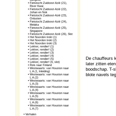
Fietstocht Zuidoost-Azië (21),
River Kwai
Fietstocht Zuidoost-Azië (22),
Johan en Nok
Fietstocht Zuidoost-Azië (23),
Onlusten
Fietstocht Zuidoost-Azië (24),
Melaka
Fietstocht Zuidoost-Azië (25),
Singapore
Fietstocht Zuidoost-Azië (26), Slot
Het Noorden trekt (1)
Het Noorden trekt (2)
Het Noorden trekt (3)
Lekker, rendier! (1)
Lekker, rendier! (2)
Lekker, rendier! (3)
Lekker, rendier! (4)
De chauffeurs 
Lekker, rendier! (5)
Lekker, rendier! (6, slot)
later zitten ete
Reis naar Finland
Westwaarts: van Houston naar
boodschap. T-sh
L.A.(1, Inleiding)
blote navels teg
Westwaarts: van Houston naar
L.A.(2)
Westwaarts: van Houston naar
L.A.(3)
Westwaarts: van Houston naar
L.A.(4)
Westwaarts: van Houston naar
L.A.(5)
Westwaarts: van Houston naar
L.A.(6)
Westwaarts: van Houston naar
L.A.(7)
Verhalen