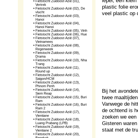
lepel, een klei
Fietstocht Zuidoost-Azië (01),
Vertrek
plastic folie er
Fietstocht Zuidoost-Azië (02), De
vlucht
veel plastic op 
Fietstocht Zuidoost-Azië (03),
Hanoi
Fietstocht Zuidoost-Azië (04),
Hanoi Hanoi
Fietstocht Zuidoost-Azië (05), Vinh
Fietstocht Zuidoost-Azië (06), Hue
Fietstocht Zuidoost-Azië (07),
Vietnamees
Fietstocht Zuidoost-Azië (08),
Regenweek
Fietstocht Zuidoost-Azië (09),
Drama
Fietstocht Zuidoost-Azië (10), Nha
Trang
Fietstocht Zuidoost-Azië (11),
Round up
Fietstocht Zuidoost-Azië (12),
Saigon/HCM
Fietstocht Zuidoost-Azië (13),
Phnom Penh
Fietstocht Zuidoost-Azië (14),
Bij het avondet
Siem Reap
twee maaltijden
Fietstocht Zuidoost-Azië (15), Buri
Ram
Vanwege de hitt
Fietstocht Zuidoost-Azië (16), Buri
Ram 2
de ochtend is h
Fietstocht Zuidoost-Azië (17),
Vientiane
zoeken we een 
Fietstocht Zuidoost-Azië (18),
Gisteren waren 
Luang Prabang (LPB)
Fietstocht Zuidoost-Azië (19),
staat met de tr
Vientiane 2
Fietstocht Zuidoost-Azië (20),
Bangkok