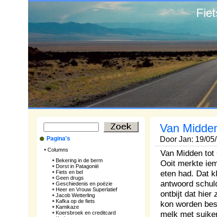
Fie
Van Midden
Pagina's
Door Jan: 19/05
Columns
Van Midden tot
Bekering in de berm
Ooit merkte iem
Dorst in Patagonië
eten had. Dat kl
Fiets en bel
Geen drugs
antwoord schuld
Geschiedenis en poëzie
Heer en Vrouw Superlatief
ontbijt dat hier
Jacob Wetterling
Kafka op de fiets
kon worden best
Kamikaze
melk met suike
Koersbroek en creditcard