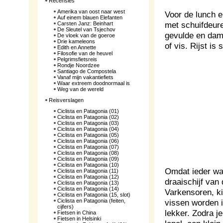
Recensies
Amerika van oost naar west
Voor de lunch 
Auf einem blauen Elefanten
met schuifdeure
Carsten Janz: Beinhart
De Sleutel van Tsjechov
gevulde en damp
De vloek van de goeroe
Drie kameleons
of vis. Rijst is
Edith en Annette
Filosofie van de heuvel
Pelgrimsfietsreis
Rondje Noordzee
Santiago de Compostela
Vanaf mijn vakantiefiets
Waar extreem doodnormaal is
Weg van de wereld
Reisverslagen
Ciclista en Patagonia (01)
Ciclista en Patagonia (02)
Ciclista en Patagonia (03)
Ciclista en Patagonia (04)
Ciclista en Patagonia (05)
Ciclista en Patagonia (06)
Ciclista en Patagonia (07)
Ciclista en Patagonia (08)
Ciclista en Patagonia (09)
Ciclista en Patagonia (10)
Omdat ieder wat
Ciclista en Patagonia (11)
Ciclista en Patagonia (12)
draaischijf van 
Ciclista en Patagonia (13)
Ciclista en Patagonia (14)
Varkensoren, ki
Ciclista en Patagonia (15, slot)
Ciclista en Patagonia (feiten,
vissen worden i
cijfers)
lekker. Zodra je
Fietsen in China
Fietsen in Helsinki