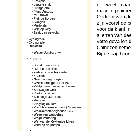
Kraksss…
niet weet, maar
Laatste snik
Livingstone
maar te pruimen
Mont Ventoux
Mr. Brown
Ondertussen denk
Pluk de horden
zijn vooral de b
Slangen
Verdwalen
voor de klant i
Wijs op weg
Zaak van gewicht
slierten van de
Cyclografie
vette gevallen 
Cyclografie
Duitsland
Chinezen nemen 
Wesel-Duisburg vv.
Bij de pap hoor 
Praktisch
Beesten onderweg
Dag op een ripio
Fietsen in (grote) steden
Kaarten
Naar de weg vragen
Overnachtingen in de VS
Paklijst voor binnen en buiten
Snelweg in Chili
Stad in, stad uit
Van blog naar boek
Veiligheid
Vliegtuig en fiets
Vrachtverkeer en fiets (Argentinië)
Weersomstandigheden (VS)
Wegen en weggetjes
Wegnummering
Wet van de Rekkende Mijlen
Wind op de pampa