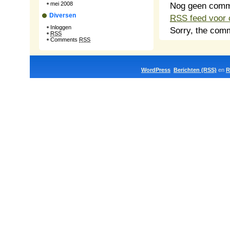
Nog geen comm
mei 2008
Diversen
RSS
feed voor 
Inloggen
Sorry, the comm
RSS
Comments
RSS
WordPress
Berichten (RSS)
en
R