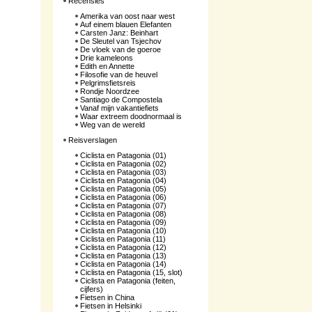
Recensies
Amerika van oost naar west
Auf einem blauen Elefanten
Carsten Janz: Beinhart
De Sleutel van Tsjechov
De vloek van de goeroe
Drie kameleons
Edith en Annette
Filosofie van de heuvel
Pelgrimsfietsreis
Rondje Noordzee
Santiago de Compostela
Vanaf mijn vakantiefiets
Waar extreem doodnormaal is
Weg van de wereld
Reisverslagen
Ciclista en Patagonia (01)
Ciclista en Patagonia (02)
Ciclista en Patagonia (03)
Ciclista en Patagonia (04)
Ciclista en Patagonia (05)
Ciclista en Patagonia (06)
Ciclista en Patagonia (07)
Ciclista en Patagonia (08)
Ciclista en Patagonia (09)
Ciclista en Patagonia (10)
Ciclista en Patagonia (11)
Ciclista en Patagonia (12)
Ciclista en Patagonia (13)
Ciclista en Patagonia (14)
Ciclista en Patagonia (15, slot)
Ciclista en Patagonia (feiten,
cijfers)
Fietsen in China
Fietsen in Helsinki