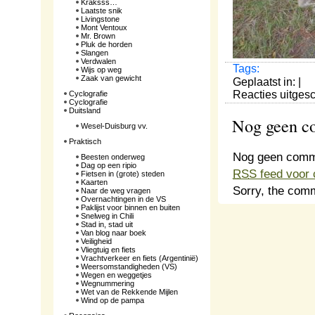
Kraksss…
Laatste snik
Livingstone
Mont Ventoux
Mr. Brown
Pluk de horden
Slangen
Verdwalen
Tags:
Wijs op weg
Zaak van gewicht
Geplaatst in: |
Reacties uitges
Cyclografie
Cyclografie
Duitsland
Nog geen c
Wesel-Duisburg vv.
Praktisch
Nog geen comm
Beesten onderweg
Dag op een ripio
RSS
feed voor 
Fietsen in (grote) steden
Kaarten
Sorry, the comm
Naar de weg vragen
Overnachtingen in de VS
Paklijst voor binnen en buiten
Snelweg in Chili
Stad in, stad uit
Van blog naar boek
Veiligheid
Vliegtuig en fiets
Vrachtverkeer en fiets (Argentinië)
Weersomstandigheden (VS)
Wegen en weggetjes
Wegnummering
Wet van de Rekkende Mijlen
Wind op de pampa