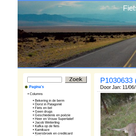
Fie
P1030633 
Pagina's
Door Jan: 11/06
Columns
Bekering in de berm
Dorst in Patagonië
Fiets en bel
Geen drugs
Geschiedenis en poëzie
Heer en Vrouw Superlatief
Jacob Wetterling
Kafka op de fiets
Kamikaze
Koersbroek en creditcard