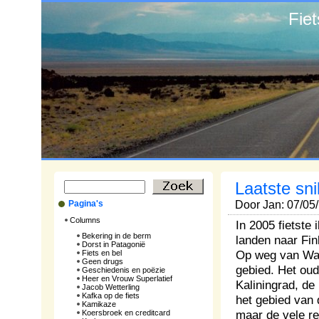
Fie
Laatste sni
Pagina's
Door Jan: 07/05
Columns
In 2005 fietste
Bekering in de berm
landen naar Fi
Dorst in Patagonië
Op weg van War
Fiets en bel
Geen drugs
gebied. Het ou
Geschiedenis en poëzie
Heer en Vrouw Superlatief
Kaliningrad, de
Jacob Wetterling
Kafka op de fiets
het gebied van
Kamikaze
maar de vele re
Koersbroek en creditcard