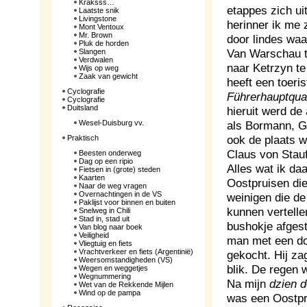
Kraksss…
etappes zich ui
Laatste snik
Livingstone
herinner ik me
Mont Ventoux
Mr. Brown
door lindes waa
Pluk de horden
Van Warschau t
Slangen
Verdwalen
naar Ketrzyn te
Wijs op weg
Zaak van gewicht
heeft een toeri
Cyclografie
Führerhauptquar
Cyclografie
Duitsland
hieruit werd de
Wesel-Duisburg vv.
als Bormann, G
ook de plaats 
Praktisch
Claus von Stauf
Beesten onderweg
Dag op een ripio
Alles wat ik da
Fietsen in (grote) steden
Kaarten
Oostpruisen die
Naar de weg vragen
Overnachtingen in de VS
weinigen die d
Paklijst voor binnen en buiten
kunnen vertelle
Snelweg in Chili
Stad in, stad uit
bushokje afgest
Van blog naar boek
Veiligheid
man met een doo
Vliegtuig en fiets
Vrachtverkeer en fiets (Argentinië)
gekocht. Hij za
Weersomstandigheden (VS)
blik. De regen 
Wegen en weggetjes
Wegnummering
Na mijn
dzien 
Wet van de Rekkende Mijlen
Wind op de pampa
was een Oostpru