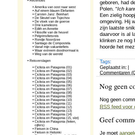
Recensies
geboren, had d
Amerika van oost naar west
Polen. “
Ich kan
Auf einem blauen Elefanten
Een zielig hoop
Carsten Janz: Beinhart
De Sleutel van Tsjechov
omgeving. Hij w
De vloek van de goeroe
Drie kameleons
zijn laatste sn
Edith en Annette
Filosofie van de heuvel
daarvoor is al 
Pelgrimsfietsreis
klinken ze nog 
Rondje Noordzee
Santiago de Compostela
hoorde het meze
Vanaf mijn vakantiefiets
Waar extreem doodnormaal is
Weg van de wereld
Reisverslagen
Tags:
Geplaatst in: |
Ciclista en Patagonia (01)
Ciclista en Patagonia (02)
Commentaren (0
Ciclista en Patagonia (03)
Ciclista en Patagonia (04)
Ciclista en Patagonia (05)
Nog geen 
Ciclista en Patagonia (06)
Ciclista en Patagonia (07)
Ciclista en Patagonia (08)
Ciclista en Patagonia (09)
Nog geen comm
Ciclista en Patagonia (10)
Ciclista en Patagonia (11)
RSS
feed voor 
Ciclista en Patagonia (12)
Ciclista en Patagonia (13)
Ciclista en Patagonia (14)
Geef comme
Ciclista en Patagonia (15, slot)
Ciclista en Patagonia (feiten,
cijfers)
Fietsen in China
Je moet
aangel
Fietsen in Helsinki