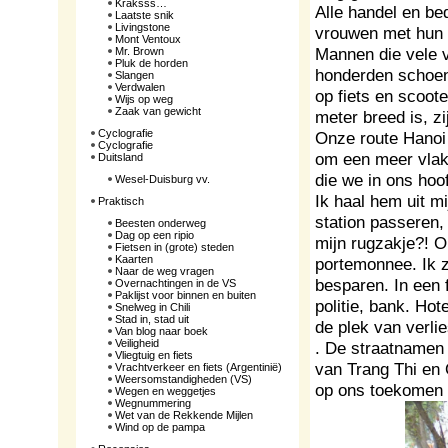
Kraksss…
Alle handel en be
Laatste snik
Livingstone
vrouwen met hun 
Mont Ventoux
Mannen die vele 
Mr. Brown
Pluk de horden
honderden schoene
Slangen
Verdwalen
op fiets en scoot
Wijs op weg
Zaak van gewicht
meter breed is, z
Cyclografie
Onze route Hanoi
Cyclografie
om een meer vlak
Duitsland
die we in ons hoo
Wesel-Duisburg vv.
Ik haal hem uit mi
Praktisch
station passeren,
Beesten onderweg
Dag op een ripio
mijn rugzakje?! Op
Fietsen in (grote) steden
Kaarten
portemonnee. Ik 
Naar de weg vragen
besparen. In een 
Overnachtingen in de VS
Paklijst voor binnen en buiten
politie, bank. Hot
Snelweg in Chili
Stad in, stad uit
de plek van verl
Van blog naar boek
Veiligheid
. De straatnamen 
Vliegtuig en fiets
van Trang Thi en
Vrachtverkeer en fiets (Argentinië)
Weersomstandigheden (VS)
op ons toekomen t
Wegen en weggetjes
Wegnummering
Wet van de Rekkende Mijlen
Wind op de pampa