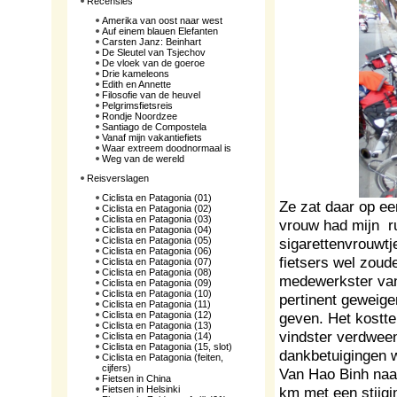
Recensies
Amerika van oost naar west
Auf einem blauen Elefanten
Carsten Janz: Beinhart
De Sleutel van Tsjechov
De vloek van de goeroe
Drie kameleons
Edith en Annette
Filosofie van de heuvel
Pelgrimsfietsreis
Rondje Noordzee
Santiago de Compostela
Vanaf mijn vakantiefiets
Waar extreem doodnormaal is
Weg van de wereld
Reisverslagen
Ciclista en Patagonia (01)
Ze zat daar op ee
Ciclista en Patagonia (02)
Ciclista en Patagonia (03)
vrouw had mijn ru
Ciclista en Patagonia (04)
Ciclista en Patagonia (05)
sigarettenvrouwtj
Ciclista en Patagonia (06)
fietsers wel zoud
Ciclista en Patagonia (07)
Ciclista en Patagonia (08)
medewerkster van
Ciclista en Patagonia (09)
Ciclista en Patagonia (10)
pertinent geweig
Ciclista en Patagonia (11)
Ciclista en Patagonia (12)
geven. Het kostte
Ciclista en Patagonia (13)
vindster verdween
Ciclista en Patagonia (14)
Ciclista en Patagonia (15, slot)
dankbetuigingen w
Ciclista en Patagonia (feiten,
cijfers)
Van Hao Binh naa
Fietsen in China
Fietsen in Helsinki
km met een stijgi