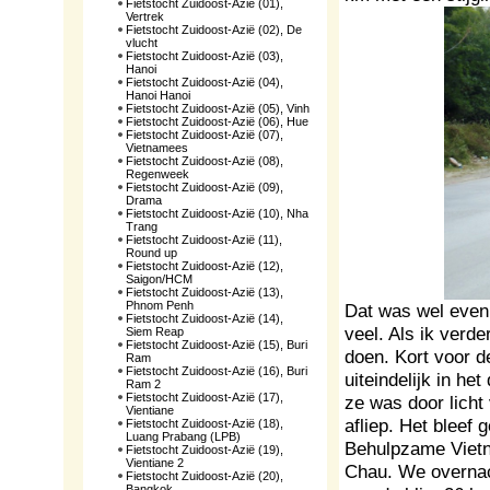
Fietstocht Zuidoost-Azië (01),
Vertrek
Fietstocht Zuidoost-Azië (02), De
vlucht
Fietstocht Zuidoost-Azië (03),
Hanoi
Fietstocht Zuidoost-Azië (04),
Hanoi Hanoi
Fietstocht Zuidoost-Azië (05), Vinh
Fietstocht Zuidoost-Azië (06), Hue
Fietstocht Zuidoost-Azië (07),
Vietnamees
Fietstocht Zuidoost-Azië (08),
Regenweek
Fietstocht Zuidoost-Azië (09),
Drama
Fietstocht Zuidoost-Azië (10), Nha
Trang
Fietstocht Zuidoost-Azië (11),
Round up
Fietstocht Zuidoost-Azië (12),
Saigon/HCM
Fietstocht Zuidoost-Azië (13),
Phnom Penh
Dat was wel even 
Fietstocht Zuidoost-Azië (14),
veel. Als ik verd
Siem Reap
Fietstocht Zuidoost-Azië (15), Buri
doen. Kort voor 
Ram
Fietstocht Zuidoost-Azië (16), Buri
uiteindelijk in he
Ram 2
Fietstocht Zuidoost-Azië (17),
ze was door licht
Vientiane
afliep. Het bleef
Fietstocht Zuidoost-Azië (18),
Luang Prabang (LPB)
Behulpzame Vietn
Fietstocht Zuidoost-Azië (19),
Vientiane 2
Chau. We overnach
Fietstocht Zuidoost-Azië (20),
Bangkok