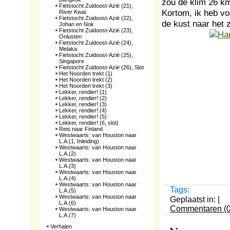
zou de klim 26 km
Fietstocht Zuidoost-Azië (21),
Kortom, ik heb vo
River Kwai
Fietstocht Zuidoost-Azië (22),
de kust naar het
Johan en Nok
Fietstocht Zuidoost-Azië (23),
Onlusten
Fietstocht Zuidoost-Azië (24),
Melaka
Fietstocht Zuidoost-Azië (25),
Singapore
Fietstocht Zuidoost-Azië (26), Slot
Het Noorden trekt (1)
Het Noorden trekt (2)
Het Noorden trekt (3)
Lekker, rendier! (1)
Lekker, rendier! (2)
Lekker, rendier! (3)
Lekker, rendier! (4)
Lekker, rendier! (5)
Lekker, rendier! (6, slot)
Reis naar Finland
Westwaarts: van Houston naar
L.A.(1, Inleiding)
Westwaarts: van Houston naar
L.A.(2)
Westwaarts: van Houston naar
L.A.(3)
Westwaarts: van Houston naar
L.A.(4)
Westwaarts: van Houston naar
Tags:
L.A.(5)
Westwaarts: van Houston naar
Geplaatst in: |
L.A.(6)
Commentaren (0
Westwaarts: van Houston naar
L.A.(7)
Verhalen