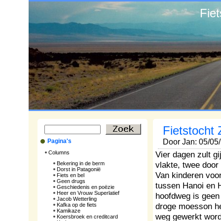
Fie
Fietstocht 
Pagina's
Door Jan: 05/05
Columns
Vier dagen zult g
vlakte, twee door 
Bekering in de berm
Dorst in Patagonië
Van kinderen voo
Fiets en bel
Geen drugs
tussen Hanoi en H
Geschiedenis en poëzie
Heer en Vrouw Superlatief
hoofdweg is geen
Jacob Wetterling
droge moesson hee
Kafka op de fiets
Kamikaze
weg gewerkt wordt
Koersbroek en creditcard