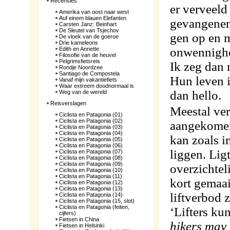
Recensies
er verveeld 
Amerika van oost naar west
Auf einem blauen Elefanten
gevangenen 
Carsten Janz: Beinhart
De Sleutel van Tsjechov
gen op en m
De vloek van de goeroe
Drie kameleons
onwennig­hei
Edith en Annette
Filosofie van de heuvel
Pelgrimsfietsreis
Ik zeg dan 
Rondje Noordzee
Santiago de Compostela
Hun leven i
Vanaf mijn vakantiefiets
Waar extreem doodnormaal is
dan hello.
Weg van de wereld
Reisverslagen
Meestal ver
Ciclista en Patagonia (01)
Ciclista en Patagonia (02)
aange­ko­men
Ciclista en Patagonia (03)
Ciclista en Patagonia (04)
kan zoals i
Ciclista en Patagonia (05)
Ciclista en Patagonia (06)
liggen. Lig
Ciclista en Patagonia (07)
Ciclista en Patagonia (08)
Ciclista en Patagonia (09)
overzichtel
Ciclista en Patagonia (10)
Ciclista en Patagonia (11)
kort gemaai
Ciclista en Patagonia (12)
Ciclista en Patagonia (13)
lift­verbod
Ciclista en Patagonia (14)
Ciclista en Patagonia (15, slot)
Ciclista en Patagonia (feiten,
‘Lifters ku
cijfers)
Fietsen in China
hikers may
Fietsen in Helsinki