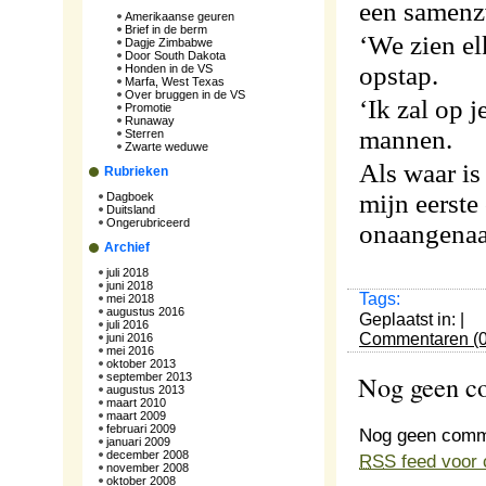
een samenz
Amerikaanse geuren
Brief in de berm
‘We zien elk
Dagje Zimbabwe
Door South Dakota
opstap.
Honden in de VS
Marfa, West Texas
Over bruggen in de VS
‘Ik zal op j
Promotie
Runaway
mannen.
Sterren
Zwarte weduwe
Als waar is
Rubrieken
mijn eerst
Dagboek
Duitsland
Ongerubriceerd
onaangena
Archief
juli 2018
juni 2018
Tags:
mei 2018
augustus 2016
Geplaatst in: |
juli 2016
Commentaren (0
juni 2016
mei 2016
oktober 2013
Nog geen 
september 2013
augustus 2013
maart 2010
maart 2009
februari 2009
Nog geen comm
januari 2009
december 2008
RSS
feed voor 
november 2008
oktober 2008