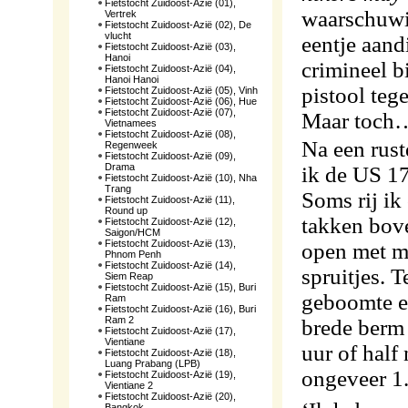
Fietstocht Zuidoost-Azië (01),
waarschuwin
Vertrek
Fietstocht Zuidoost-Azië (02), De
vlucht
eentje aand
Fietstocht Zuidoost-Azië (03),
Hanoi
crimineel b
Fietstocht Zuidoost-Azië (04),
Hanoi Hanoi
pistool teg
Fietstocht Zuidoost-Azië (05), Vinh
Fietstocht Zuidoost-Azië (06), Hue
Fietstocht Zuidoost-Azië (07),
Maar toch
Vietnamees
Fietstocht Zuidoost-Azië (08),
Na een rust
Regenweek
Fietstocht Zuidoost-Azië (09),
Drama
ik de US 17
Fietstocht Zuidoost-Azië (10), Nha
Trang
Soms rij ik
Fietstocht Zuidoost-Azië (11),
Round up
takken bove
Fietstocht Zuidoost-Azië (12),
Saigon/HCM
Fietstocht Zuidoost-Azië (13),
open met m
Phnom Penh
Fietstocht Zuidoost-Azië (14),
spruitjes. 
Siem Reap
Fietstocht Zuidoost-Azië (15), Buri
geboomte ee
Ram
Fietstocht Zuidoost-Azië (16), Buri
Ram 2
brede berm 
Fietstocht Zuidoost-Azië (17),
Vientiane
uur of half
Fietstocht Zuidoost-Azië (18),
Luang Prabang (LPB)
ongeveer 1.
Fietstocht Zuidoost-Azië (19),
Vientiane 2
Fietstocht Zuidoost-Azië (20),
Bangkok