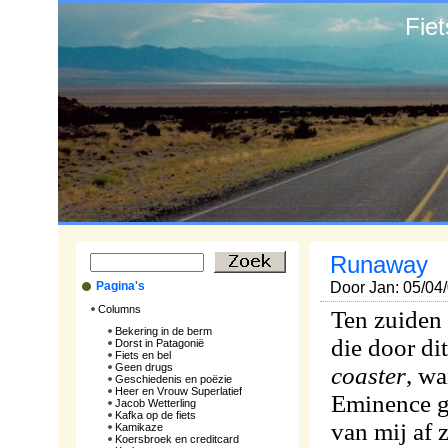
Fie
Runaway
Pagina's
Door Jan: 05/04
Columns
Ten zuiden
Bekering in de berm
die door di
Dorst in Patagonië
Fiets en bel
Geen drugs
coaster
, wa
Geschiedenis en poëzie
Heer en Vrouw Superlatief
Eminence ge
Jacob Wetterling
Kafka op de fiets
van mij af z
Kamikaze
Koersbroek en creditcard