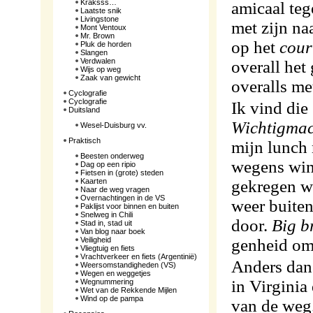
Kraksss…
amicaal teg
Laatste snik
Livingstone
met zijn na
Mont Ventoux
Mr. Brown
op het
cour
Pluk de horden
Slangen
Verdwalen
overall het
Wijs op weg
Zaak van gewicht
overalls m
Cyclografie
Cyclografie
Ik vind die
Duitsland
Wichtigma
Wesel-Duisburg vv.
Praktisch
mijn lunch 
Beesten onderweg
wegens win
Dag op een ripio
Fietsen in (grote) steden
Kaarten
gekregen we
Naar de weg vragen
Overnachtingen in de VS
weer buiten
Paklijst voor binnen en buiten
Snelweg in Chili
door.
Big b
Stad in, stad uit
Van blog naar boek
Veiligheid
gen­heid om
Vliegtuig en fiets
Vrachtverkeer en fiets (Argentinië)
Anders dan 
Weersomstandigheden (VS)
Wegen en weggetjes
in Virgi­ni
Wegnummering
Wet van de Rekkende Mijlen
Wind op de pampa
van de weg.