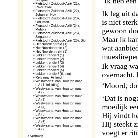
‘Ik heb een 
Fietstocht Zuidoost-Azië (21),
River Kwai
Fietstocht Zuidoost-Azië (22),
Ik leg uit d
Johan en Nok
Fietstocht Zuidoost-Azië (23),
is niet ste
Onlusten
Fietstocht Zuidoost-Azië (24),
gewoon door
Melaka
Fietstocht Zuidoost-Azië (25),
Singapore
Maar ik kan
Fietstocht Zuidoost-Azië (26), Slot
Het Noorden trekt (1)
wat aanbied
Het Noorden trekt (2)
Het Noorden trekt (3)
mueslirepen
Lekker, rendier! (1)
Lekker, rendier! (2)
Lekker, rendier! (3)
Ik vraag wat
Lekker, rendier! (4)
Lekker, rendier! (5)
overnacht. 
Lekker, rendier! (6, slot)
Reis naar Finland
Westwaarts: van Houston naar
‘Moord, doo
L.A.(1, Inleiding)
Westwaarts: van Houston naar
L.A.(2)
Westwaarts: van Houston naar
‘Dat is noga
L.A.(3)
Westwaarts: van Houston naar
moeilijk ee
L.A.(4)
Westwaarts: van Houston naar
Hij vindt h
L.A.(5)
Westwaarts: van Houston naar
L.A.(6)
Hij steekt 
Westwaarts: van Houston naar
L.A.(7)
voegt er rit
Verhalen