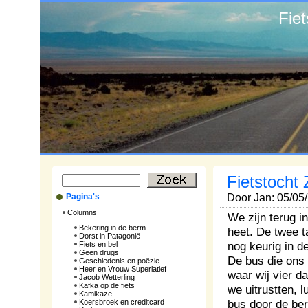
Fie
Fietstocht 
Pagina's
Door Jan: 05/05
Columns
We zijn terug i
Bekering in de berm
heet. De twee t
Dorst in Patagonië
nog keurig in d
Fiets en bel
Geen drugs
De bus die ons
Geschiedenis en poëzie
Heer en Vrouw Superlatief
waar wij vier 
Jacob Wetterling
Kafka op de fiets
we uitrustten, 
Kamikaze
bus door de berg
Koersbroek en creditcard