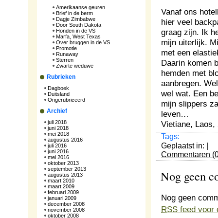
Amerikaanse geuren
Vanaf ons hotel
Brief in de berm
Dagje Zimbabwe
hier veel backpa
Door South Dakota
graag zijn. Ik 
Honden in de VS
Marfa, West Texas
mijn uiterlijk. 
Over bruggen in de VS
Promotie
met een elastie
Runaway
Sterren
Daarin komen br
Zwarte weduwe
hemden met blot
Rubrieken
aanbregen. Wel
Dagboek
wel wat. Een be
Duitsland
Ongerubriceerd
mijn slippers z
Archief
leven…
juli 2018
Vietiane, Laos,
juni 2018
mei 2018
Tags:
augustus 2016
Geplaatst in: |
juli 2016
juni 2016
Commentaren (0
mei 2016
oktober 2013
september 2013
Nog geen 
augustus 2013
maart 2010
maart 2009
februari 2009
Nog geen comm
januari 2009
december 2008
RSS
feed voor 
november 2008
oktober 2008