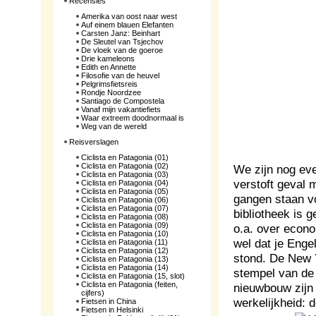
Recensies
Amerika van oost naar west
Auf einem blauen Elefanten
Carsten Janz: Beinhart
De Sleutel van Tsjechov
De vloek van de goeroe
Drie kameleons
Edith en Annette
Filosofie van de heuvel
Pelgrimsfietsreis
Rondje Noordzee
Santiago de Compostela
Vanaf mijn vakantiefiets
Waar extreem doodnormaal is
Weg van de wereld
Reisverslagen
Ciclista en Patagonia (01)
Ciclista en Patagonia (02)
We zijn nog eve
Ciclista en Patagonia (03)
verstoft geval 
Ciclista en Patagonia (04)
Ciclista en Patagonia (05)
gangen staan vo
Ciclista en Patagonia (06)
Ciclista en Patagonia (07)
bibliotheek is 
Ciclista en Patagonia (08)
Ciclista en Patagonia (09)
o.a. over econ
Ciclista en Patagonia (10)
wel dat je Enge
Ciclista en Patagonia (11)
Ciclista en Patagonia (12)
stond. De New Y
Ciclista en Patagonia (13)
Ciclista en Patagonia (14)
stempel van de
Ciclista en Patagonia (15, slot)
Ciclista en Patagonia (feiten,
nieuwbouw zijn
cijfers)
werkelijkheid: 
Fietsen in China
Fietsen in Helsinki