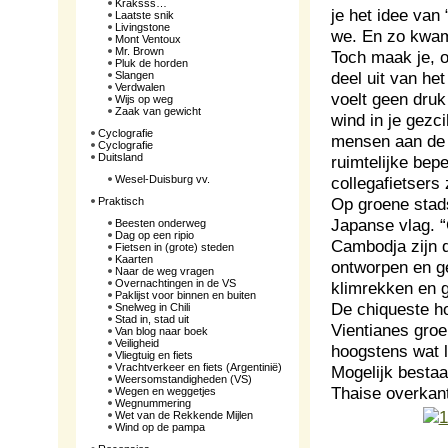
Kraksss…
je het idee van 
Laatste snik
Livingstone
we. En zo kwame
Mont Ventoux
Mr. Brown
Toch maak je, o
Pluk de horden
deel uit van het
Slangen
Verdwalen
voelt geen druk
Wijs op weg
Zaak van gewicht
wind in je gezci
Cyclografie
mensen aan de w
Cyclografie
Duitsland
ruimtelijke bep
Wesel-Duisburg vv.
collegafietser
Op groene stads
Praktisch
Japanse vlag. “
Beesten onderweg
Dag op een ripio
Cambodja zijn 
Fietsen in (grote) steden
Kaarten
ontworpen en ge
Naar de weg vragen
Overnachtingen in de VS
klimrekken en g
Paklijst voor binnen en buiten
De chiqueste ho
Snelweg in Chili
Stad in, stad uit
Vientianes groe
Van blog naar boek
Veiligheid
hoogstens wat l
Vliegtuig en fiets
Vrachtverkeer en fiets (Argentinië)
Mogelijk besta
Weersomstandigheden (VS)
Thaise overkan
Wegen en weggetjes
Wegnummering
Wet van de Rekkende Mijlen
Wind op de pampa