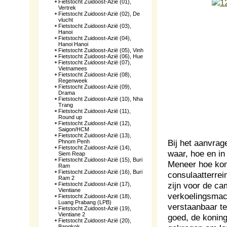
Fietstocht Zuidoost-Azië (01),
Vertrek
Fietstocht Zuidoost-Azië (02), De
vlucht
Fietstocht Zuidoost-Azië (03),
Hanoi
Fietstocht Zuidoost-Azië (04),
Hanoi Hanoi
Fietstocht Zuidoost-Azië (05), Vinh
Fietstocht Zuidoost-Azië (06), Hue
Fietstocht Zuidoost-Azië (07),
Vietnamees
Fietstocht Zuidoost-Azië (08),
Regenweek
Fietstocht Zuidoost-Azië (09),
Drama
Fietstocht Zuidoost-Azië (10), Nha
Trang
Fietstocht Zuidoost-Azië (11),
Round up
Fietstocht Zuidoost-Azië (12),
Saigon/HCM
Fietstocht Zuidoost-Azië (13),
Bij het aanvrag
Phnom Penh
Fietstocht Zuidoost-Azië (14),
waar, hoe en in
Siem Reap
Fietstocht Zuidoost-Azië (15), Buri
Meneer hoe kom
Ram
Fietstocht Zuidoost-Azië (16), Buri
consulaatterrei
Ram 2
zijn voor de ca
Fietstocht Zuidoost-Azië (17),
Vientiane
verkoelingsmac
Fietstocht Zuidoost-Azië (18),
Luang Prabang (LPB)
verstaanbaar te
Fietstocht Zuidoost-Azië (19),
Vientiane 2
goed, de koning
Fietstocht Zuidoost-Azië (20),
Bangkok