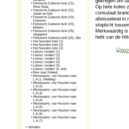
gekregen om lan
Fietstocht Zuidoost-Azië (21),
Op hete kolen zi
River Kwai
Fietstocht Zuidoost-Azië (22),
consulaat brand
Johan en Nok
Fietstocht Zuidoost-Azië (23),
afwisselend in 
Onlusten
stoplicht tuss
Fietstocht Zuidoost-Azië (24),
Melaka
Merkwaardig is 
Fietstocht Zuidoost-Azië (25),
Singapore
hebt van de hit
Fietstocht Zuidoost-Azië (26), Slot
Het Noorden trekt (1)
Het Noorden trekt (2)
Het Noorden trekt (3)
Lekker, rendier! (1)
Lekker, rendier! (2)
Lekker, rendier! (3)
Lekker, rendier! (4)
Lekker, rendier! (5)
Lekker, rendier! (6, slot)
Reis naar Finland
Westwaarts: van Houston naar
L.A.(1, Inleiding)
Westwaarts: van Houston naar
L.A.(2)
Westwaarts: van Houston naar
L.A.(3)
Westwaarts: van Houston naar
L.A.(4)
Westwaarts: van Houston naar
L.A.(5)
Westwaarts: van Houston naar
L.A.(6)
Westwaarts: van Houston naar
L.A.(7)
Verhalen