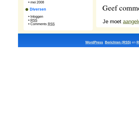
mei 2008
Geef comme
Diversen
Inloggen
Je moet
aangel
RSS
Comments
RSS
WordPress
Berichten (RSS)
en
R