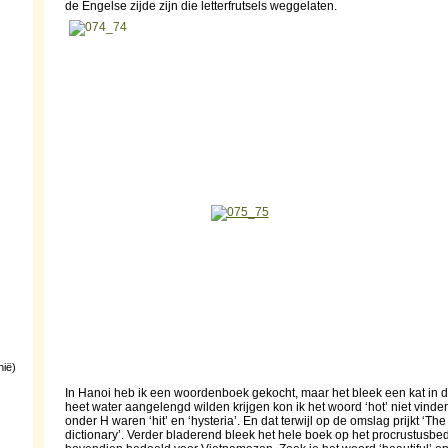
de Engelse zijde zijn die letterfrutsels weggelaten.
nië)
In Hanoi heb ik een woordenboek gekocht, maar het bleek een kat in de
heet water aangelengd wilden krijgen kon ik het woord ‘hot’ niet vind
onder H waren ‘hit’ en ‘hysteria’. En dat terwijl op de omslag prijkt ‘T
dictionary’. Verder bladerend bleek het hele boek op het procrustusbed 