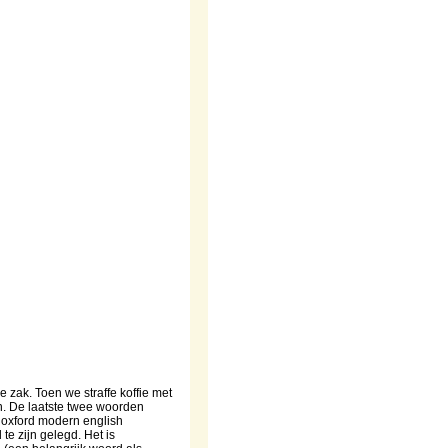
 zak. Toen we straffe koffie met
en. De laatste twee woorden
he oxford modern english
te zijn gelegd. Het is