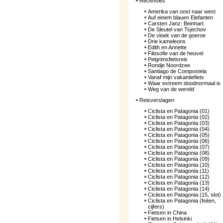
Recensies
Amerika van oost naar west
Auf einem blauen Elefanten
Carsten Janz: Beinhart
De Sleutel van Tsjechov
De vloek van de goeroe
Drie kameleons
Edith en Annette
Filosofie van de heuvel
Pelgrimsfietsreis
Rondje Noordzee
Santiago de Compostela
Vanaf mijn vakantiefiets
Waar extreem doodnormaal is
Weg van de wereld
Reisverslagen
Ciclista en Patagonia (01)
Ciclista en Patagonia (02)
Ciclista en Patagonia (03)
Ciclista en Patagonia (04)
Ciclista en Patagonia (05)
Ciclista en Patagonia (06)
Ciclista en Patagonia (07)
Ciclista en Patagonia (08)
Ciclista en Patagonia (09)
Ciclista en Patagonia (10)
Ciclista en Patagonia (11)
Ciclista en Patagonia (12)
Ciclista en Patagonia (13)
Ciclista en Patagonia (14)
Ciclista en Patagonia (15, slot)
Ciclista en Patagonia (feiten,
cijfers)
Fietsen in China
Fietsen in Helsinki