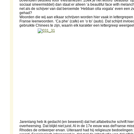
bovendien bedoeld voor Vietnamezen. Zoek je het woord ‘beautiful’ op
sociaal smeermiddel) dan staat er alleen ‘a beautiful face with melanc
net als de schijver van dat beroemde ‘Hebban olla vogala’ even een
gehad?
Woorden die wij aan elkaar schrijven worden hier vaak in lettergrepen
Franse leenwoorden. ‘Ca phe’ (cafe) en ‘o to’ (auto). Dat schijnt invlo
gebruikte Chinees te zijn, waarin elk karakter een lettergreep weergee
Jarenlang heb ik gedacht (en beweerd) dat het alfabetische schrift hi
overheersing. Dat blijkt niet juist. Al in de 17e eeuw was deFranse mis
Rhodes de ontwerper ervan. Uiteraard had hij religieuze bedoelingen