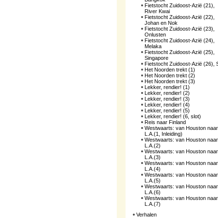
Fietstocht Zuidoost-Azië (21),
River Kwai
Fietstocht Zuidoost-Azië (22),
Johan en Nok
Fietstocht Zuidoost-Azië (23),
Onlusten
Fietstocht Zuidoost-Azië (24),
Melaka
Fietstocht Zuidoost-Azië (25),
Singapore
Fietstocht Zuidoost-Azië (26), S
Het Noorden trekt (1)
Het Noorden trekt (2)
Het Noorden trekt (3)
Lekker, rendier! (1)
Lekker, rendier! (2)
Lekker, rendier! (3)
Lekker, rendier! (4)
Lekker, rendier! (5)
Lekker, rendier! (6, slot)
Reis naar Finland
Westwaarts: van Houston naar
L.A.(1, Inleiding)
Westwaarts: van Houston naar
L.A.(2)
Westwaarts: van Houston naar
L.A.(3)
Westwaarts: van Houston naar
L.A.(4)
Westwaarts: van Houston naar
L.A.(5)
Westwaarts: van Houston naar
L.A.(6)
Westwaarts: van Houston naar
L.A.(7)
Verhalen