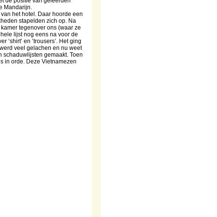
bet de positie van geleerden
ke Mandarijn.
 van het hotel. Daar hoorde een
ijkheden stapelden zich op. Na
e kamer tegenover ons (waar ze
 hele lijst nog eens na voor de
 ‘shirt’ en ’trousers’. Het ging
 werd veel gelachen en nu weet
gen schaduwlijsten gemaakt. Toen
es in orde. Deze Vietnamezen