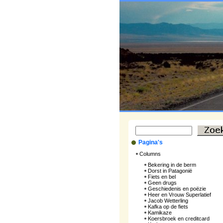
Pagina's
Columns
Bekering in de berm
Dorst in Patagonië
Fiets en bel
Geen drugs
Geschiedenis en poëzie
Heer en Vrouw Superlatief
Jacob Wetterling
Kafka op de fiets
Kamikaze
Koersbroek en creditcard