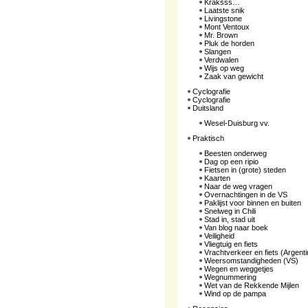
Kraksss…
Laatste snik
Livingstone
Mont Ventoux
Mr. Brown
Pluk de horden
Slangen
Verdwalen
Wijs op weg
Zaak van gewicht
Cyclografie
Cyclografie
Duitsland
Wesel-Duisburg vv.
Praktisch
Beesten onderweg
Dag op een ripio
Fietsen in (grote) steden
Kaarten
Naar de weg vragen
Overnachtingen in de VS
Paklijst voor binnen en buiten
Snelweg in Chili
Stad in, stad uit
Van blog naar boek
Veiligheid
Vliegtuig en fiets
Vrachtverkeer en fiets (Argenti
Weersomstandigheden (VS)
Wegen en weggetjes
Wegnummering
Wet van de Rekkende Mijlen
Wind op de pampa