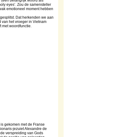
 (een belangrijk woord als
holy eyes’. Zou de samensteller
 zwak emotioneel moment hebben
 gesplitst. Dat herkenden we aan
ed van het vroeger in Vietnam
ft met woordfunctie.
er is gekomen met de Franse
sionaris-jezuiet Alexandre de
: de verspreiding van Gods