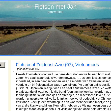
Fietsen met Jan
een weblog
Fietstocht Zuidoost-Azië (07), Vietnamees
Door Jan: 05/05/15
Enkele kilometers voor we Hue bereikten, stopten we bij een bord met 
zagen we vaak waar auto’s werden gewassen, dus een fiets schoonsp
inderdaad, in een paar seconden was de modder van frame en tassen
voertuig en bij fietsenzaken zagen we telkens ‘xe dap’ en dat is dus fi
juist kunt uitspreken, leer je toch een beetje Vietnamees lezen. Zo wet
plaats aanduidt waar een lekke band (een lamme lop) kan worden gepla
friemelig uit met al die haakjes en streepjes, de diacritische tekens. Ze
worden uitgesproken of welke klank ermee wordt bedoeld. Het Chinees
zes tonen. Zoek je een woord op in een woordenboek dan moet je de g
van al die klankverschillen. Kennelijk hebben de Vietnamezen begrep
tekentjes maar lastig vinden. Het visitekaartje van onze hoteldirecteur