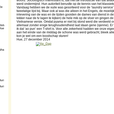
woord. Sociologisch interessant is, dat met de introductie van dat alfa
werd ondermijnd. Hun autoriteit berustte op de kennis van het klassie
 De
Vandaag hebben we de vuile was gesorteerd voor de ‘laundry service’
tweetalige lijst bij. Maar ook al was die alleen in het Engels, de moeil
inlevering van de was en de lijsten gooiden de dames van dienst in d
lekker naar de tv lagen te kijken) de hele mik op de vloer en gingen de
Vietnamese versie. Omdat pyama er niet bij stond werd die verdeeld over
allemaal zonder enige terughoudendheid laat staan gene (sjenne). Er
Vinh
 Hue
ik dat ‘ao pun’ een T-shirt is. Voor alle zekerheid hadden we onze ei
aan het einde van de middag de schone was werd gebracht, bleek all
kon je wel om een boodschap sturen!
Hue, 27 december 2014
 Nha
Buri
Buri