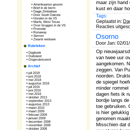
maar zijn hand 
Amerikaanse geuren
kust en daar hoo
Brief in de berm
Dagje Zimbabwe
Door South Dakota
Tags:
Honden in de VS
Geplaatst in:
Da
Marfa, West Texas
Over bruggen in de VS
Reacties uitges
Promotie
Runaway
Osorno
Sterren
Zwarte weduwe
Door Jan: 02/01
Rubrieken
Op nieuwjaarsd
Dagboek
Duitsland
van twee uur o
Ongerubriceerd
aangekomen. N
Archief
zeggen. Van Pue
juli 2018
noorden. Drukte
juni 2018
mei 2018
de spiegel hoef
augustus 2016
juli 2016
minder rommel 
juni 2016
dagen fiets ik 
mei 2016
oktober 2013
bordje langs de
september 2013
augustus 2013
toe gebruiken. 
maart 2010
maart 2009
is hier gelukki
februari 2009
genomen maakt 
januari 2009
december 2008
Misschien dat 
november 2008
oktober 2008