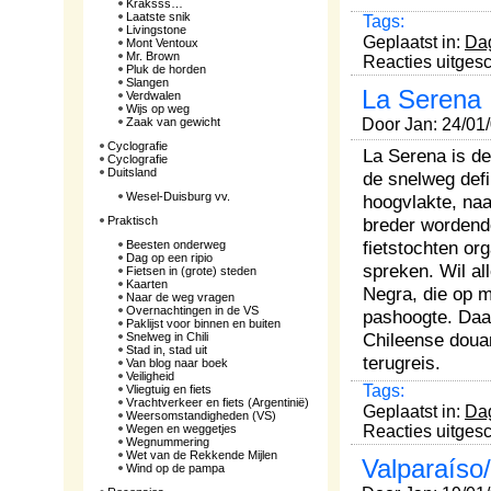
Kraksss…
Laatste snik
Tags:
Livingstone
Geplaatst in:
Da
Mont Ventoux
Mr. Brown
Reacties uitges
Pluk de horden
Slangen
La Serena
Verdwalen
Wijs op weg
Zaak van gewicht
Door Jan: 24/01
Cyclografie
La Serena is de
Cyclografie
Duitsland
de snelweg defi
Wesel-Duisburg vv.
hoogvlakte, naa
Praktisch
breder wordende
fietstochten o
Beesten onderweg
Dag op een ripio
spreken. Wil al
Fietsen in (grote) steden
Kaarten
Negra, die op m
Naar de weg vragen
Overnachtingen in de VS
pashoogte. Daar
Paklijst voor binnen en buiten
Chileense doua
Snelweg in Chili
Stad in, stad uit
terugreis.
Van blog naar boek
Veiligheid
Tags:
Vliegtuig en fiets
Vrachtverkeer en fiets (Argentinië)
Geplaatst in:
Da
Weersomstandigheden (VS)
Wegen en weggetjes
Reacties uitges
Wegnummering
Wet van de Rekkende Mijlen
Valparaíso
Wind op de pampa