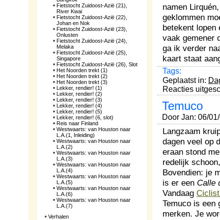
namen Lirquén, 
Fietstocht Zuidoost-Azië (21),
River Kwai
geklommen moet
Fietstocht Zuidoost-Azië (22),
Johan en Nok
betekent lopen 
Fietstocht Zuidoost-Azië (23),
Onlusten
vaak gemener d
Fietstocht Zuidoost-Azië (24),
ga ik verder na
Melaka
Fietstocht Zuidoost-Azië (25),
kaart staat aa
Singapore
Fietstocht Zuidoost-Azië (26), Slot
Tags:
Het Noorden trekt (1)
Het Noorden trekt (2)
Geplaatst in:
Da
Het Noorden trekt (3)
Lekker, rendier! (1)
Reacties uitges
Lekker, rendier! (2)
Lekker, rendier! (3)
Temuco
Lekker, rendier! (4)
Lekker, rendier! (5)
Door Jan: 06/01
Lekker, rendier! (6, slot)
Reis naar Finland
Westwaarts: van Houston naar
Langzaam kruipt
L.A.(1, Inleiding)
dagen veel op 
Westwaarts: van Houston naar
L.A.(2)
eraan stond me 
Westwaarts: van Houston naar
L.A.(3)
redelijk schoon,
Westwaarts: van Houston naar
L.A.(4)
Bovendien: je 
Westwaarts: van Houston naar
is er een
Calle 
L.A.(5)
Westwaarts: van Houston naar
Vandaag
Ciclis
L.A.(6)
Westwaarts: van Houston naar
Temuco is een g
L.A.(7)
merken. Je word
Verhalen