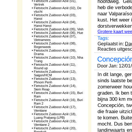
hoofdweg. Geluk
Fietstocht Zuidoost-Azië (01),
Vertrek
heb die verbode
Fietstocht Zuidoost-Azië (02), De
vlucht
naar Valparaíso
Fietstocht Zuidoost-Azië (03),
Hanoi
kust. Het weer 
Fietstocht Zuidoost-Azië (04),
dorstverwekken
Hanoi Hanoi
Fietstocht Zuidoost-Azië (05), Vinh
Grotere kaart we
Fietstocht Zuidoost-Azië (06), Hue
Fietstocht Zuidoost-Azië (07),
Tags:
Vietnamees
Geplaatst in:
Da
Fietstocht Zuidoost-Azië (08),
Regenweek
Reacties uitges
Fietstocht Zuidoost-Azië (09),
Drama
Concepción
Fietstocht Zuidoost-Azië (10), Nha
Trang
Fietstocht Zuidoost-Azië (11),
Door Jan: 12/01
Round up
Fietstocht Zuidoost-Azië (12),
In dit lange, ge
Saigon/HCM
Fietstocht Zuidoost-Azië (13),
sinds laatste b
Phnom Penh
zomerweer houdt
Fietstocht Zuidoost-Azië (14),
Siem Reap
graden. Ik ben 
Fietstocht Zuidoost-Azië (15), Buri
Ram
bijna 300 km me
Fietstocht Zuidoost-Azië (16), Buri
Ram 2
Concepción, twe
Fietstocht Zuidoost-Azië (17),
die fraaie uitz
Vientiane
Fietstocht Zuidoost-Azië (18),
te komen. Buite
Luang Prabang (LPB)
Fietstocht Zuidoost-Azië (19),
mocht. Dus ben
Vientiane 2
Fietstocht Zuidoost-Azië (20),
landinwaarts en
Bangkok