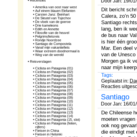
Door Jan: 19/01
Recensies
Amerika van oost naar west
Dit bericht schri
Auf einem blauen Elefanten
Carsten Janz: Beinhart
Calera, zo’n 5
De Sleutel van Tsjechov
Santiago rechts
De vloek van de goeroe
Drie kameleons
lang, ben ik we
Edith en Annette
Filosofie van de heuvel
de bus naar Val
Pelgrimsfietsreis
Rondje Noordzee
is hier één gro
Santiago de Compostela
Mar. Een deel v
Vanaf mijn vakantiefiets
Waar extreem doodnormaal is
van de Unesco e
Weg van de wereld
Morgen ga ik ve
Reisverslagen
naar mijn keerp
Ciclista en Patagonia (01)
Ciclista en Patagonia (02)
Tags:
Ciclista en Patagonia (03)
Ciclista en Patagonia (04)
Geplaatst in:
Da
Ciclista en Patagonia (05)
Reacties uitges
Ciclista en Patagonia (06)
Ciclista en Patagonia (07)
Ciclista en Patagonia (08)
Santiago
Ciclista en Patagonia (09)
Ciclista en Patagonia (10)
Door Jan: 16/01
Ciclista en Patagonia (11)
Ciclista en Patagonia (12)
De Chileense ho
Ciclista en Patagonia (13)
Ciclista en Patagonia (14)
moeten vragen 
Ciclista en Patagonia (15, slot)
Ciclista en Patagonia (feiten,
ook nog gevaar
cijfers)
Fietsen in China
die eindigt met
Fietsen in Helsinki