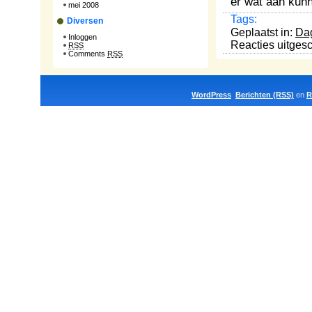
er wat aan kun
mei 2008
Tags:
Diversen
Geplaatst in:
Da
Inloggen
Reacties uitges
RSS
Comments
RSS
WordPress
Berichten (RSS)
en
R