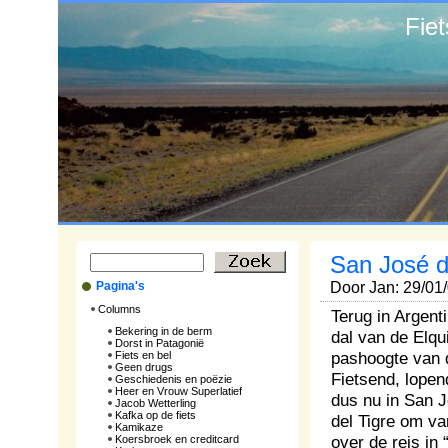
Fie
San José d
Pagina's
Door Jan: 29/01
Columns
Terug in Argent
Bekering in de berm
dal van de Elqui
Dorst in Patagonië
pashoogte van 
Fiets en bel
Geen drugs
Fietsend, lopen
Geschiedenis en poëzie
Heer en Vrouw Superlatief
dus nu in San J
Jacob Wetterling
Kafka op de fiets
del Tigre om va
Kamikaze
over de reis in 
Koersbroek en creditcard